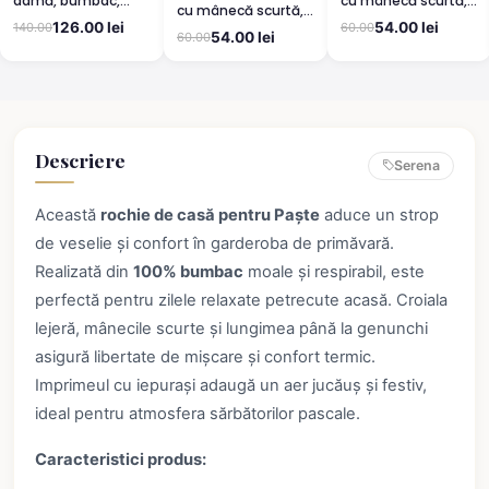
damă, bumbac,
cu mânecă scurtă,
cu mânecă scurtă,
mânecă scurtă-
până la genunchi,
până la genunchi,
126.00 lei
54.00 lei
140.00
60.00
culoare verde
imprimeu ,,Sleep'',
54.00 lei
60.00
imprimeu Sweet,
roz
portocaliu
Descriere
Serena
Această
rochie de casă pentru Paște
aduce un strop
de veselie și confort în garderoba de primăvară.
Realizată din
100% bumbac
moale și respirabil, este
perfectă pentru zilele relaxate petrecute acasă. Croiala
lejeră, mânecile scurte și lungimea până la genunchi
asigură libertate de mișcare și confort termic.
Imprimeul cu iepurași adaugă un aer jucăuș și festiv,
ideal pentru atmosfera sărbătorilor pascale.
Caracteristici produs: