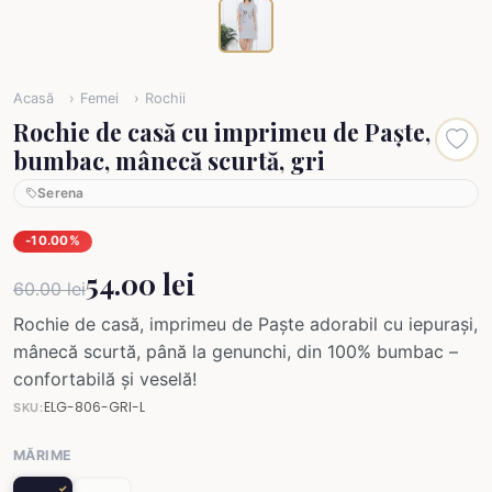
Acasă
Femei
Rochii
Rochie de casă cu imprimeu de Paște,
bumbac, mânecă scurtă, gri
Serena
-10.00%
54.00 lei
60.00 lei
Rochie de casă, imprimeu de Paște adorabil cu iepurași,
mânecă scurtă, până la genunchi, din 100% bumbac –
confortabilă și veselă!
ELG-806-GRI-L
SKU:
MĂRIME