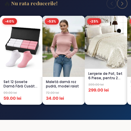
🔥
Nu rata reducerile!
-40%
-53%
-25%
Lenjerie de Pat, Set
6 Piese, pentru 2
Set 12 Șosete
Maletă damă roz
persoana, CREM-
399.00 lei
Damă Fără Cusături
pudră, model raiat
4...
299.00 lei
– 6 Albe + 6 Roz –
99.00 lei
72.00 lei
Scu...
59.00 lei
34.00 lei