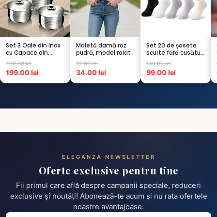
Set 3 Oale din Inox
Maletă damă roz
Set 20 de șosete
cu Capace din
pudră, model raiat
scurte fără cusături
Sticlă
pentru femei – 5...
299.00 lei
72.00 lei
149.00 lei
Termorezistent...
199.00 lei
34.00 lei
99.00 lei
ELEGANZA NEWSLETTER
Oferte exclusive pentru tine
Fii primul care află despre campanii speciale, reduceri
exclusive și noutăți! Abonează-te acum și nu rata ofertele
noastre avantajoase.