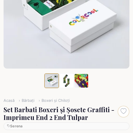
Acasă
Bărbați
Boxeri și Chiloți
Set Barbati Boxeri și Șosete Graffiti -
Imprimeu End 2 End Tulpar
Serena