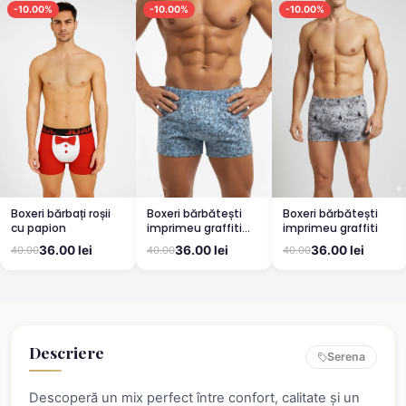
-10.00%
-10.00%
-10.00%
Boxeri bărbați roșii
Boxeri bărbătești
Boxeri bărbătești
cu papion
imprimeu graffiti
imprimeu graffiti
BLUE
36.00 lei
36.00 lei
36.00 lei
40.00
40.00
40.00
Descriere
Serena
Descoperă un mix perfect între confort, calitate și un