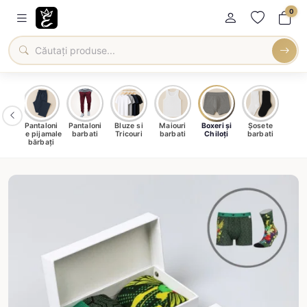
0
male
Pantaloni
Pantaloni
Bluze si
Maiouri
Boxeri și
Șosete
ați
de pijamale
barbati
Tricouri
barbati
Chiloți
barbati
bărbați