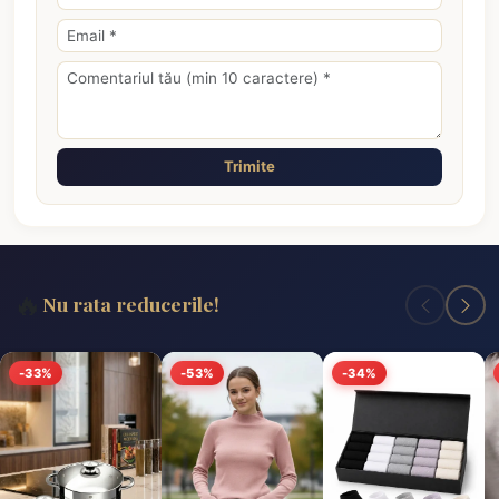
Trimite
🔥
Nu rata reducerile!
-33%
-53%
-34%