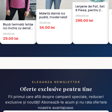
Lenjerie de Pat, Set
6 Piese, pentru 2
Maletă damă roz
persoana,
399.00 lei
pudră, model raiat
TURCOA...
299.00 lei
72.00 lei
Bluză termală fetițe
34.00 lei
roz închis cu detalii
negre, cu pu...
64.00 lei
29.00 lei
ELEGANZA NEWSLETTER
Oferte exclusive pentru tine
Fii primul care află despre campanii speciale, reduceri
exclusive și noutăți! Abonează-te acum și nu rata ofertele
noastre avantajoase.