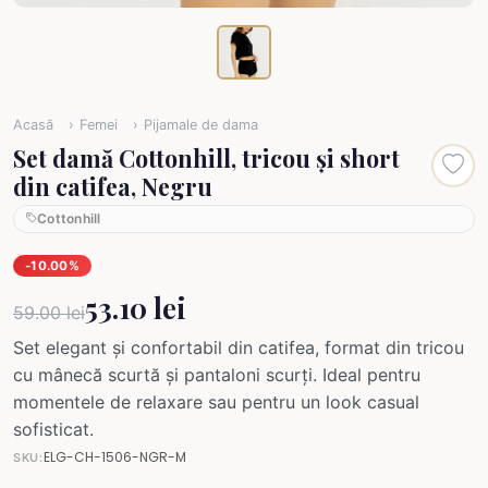
Acasă
Femei
Pijamale de dama
Set damă Cottonhill, tricou și short
din catifea, Negru
Cottonhill
-10.00%
53.10 lei
59.00 lei
Set elegant și confortabil din catifea, format din tricou
cu mânecă scurtă și pantaloni scurți. Ideal pentru
momentele de relaxare sau pentru un look casual
sofisticat.
ELG-CH-1506-NGR-M
SKU: