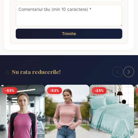
Trimite
🔥
Nu rata reducerile!
-55%
-53%
-25%