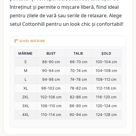
întreținut și permite o mișcare liberă, fiind ideal
pentru zilele de vară sau serile de relaxare. Alege
setul Cottonhill pentru un look chic și confortabil!
GHID MĂRIMI
MĂRIME
BUST
TALIE
ȘOLD
S
86-90 cm
66-70 cm
100-104 cm
M
90-94 cm
70-74 cm
104-108 cm
L
94-98 cm
74-78 cm
108-112 cm
XL
98-102 cm
78-82 cm
112-116 cm
2XL
102-106 cm
82-86 cm
116-120 cm
3XL
106-110 cm
86-90 cm
120-124 cm
4XL
110-114 cm
90-94 cm
124-128 cm