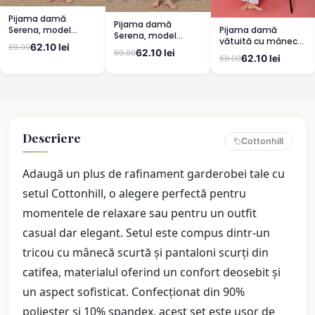
Pijama damă
Pijama damă
Pijama damă
Serena, model
Serena, model
vătuită cu mânecă
leopard, mânecă
leopard, mânecă
62.10 lei
69.00
lungă și pantaloni
scurtă, pantaloni
62.10 lei
69.00
scurtă, pantaloni
62.10 lei
69.00
lungi din bumbac,
3/4
lungi
imprimeu Cute,
Pretty
Descriere
Cottonhill
Adaugă un plus de rafinament garderobei tale cu
setul Cottonhill, o alegere perfectă pentru
momentele de relaxare sau pentru un outfit
casual dar elegant. Setul este compus dintr-un
tricou cu mânecă scurtă și pantaloni scurți din
catifea, materialul oferind un confort deosebit și
un aspect sofisticat. Confecționat din 90%
poliester și 10% spandex, acest set este ușor de