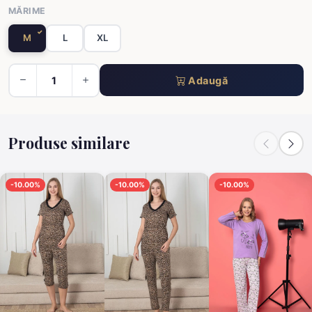
MĂRIME
M
L
XL
Adaugă
Produse similare
-10.00%
-10.00%
-10.00%