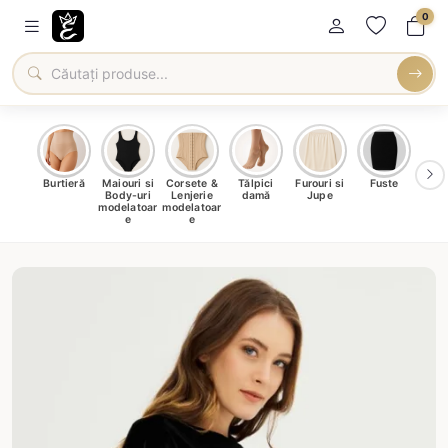
0
oți &
Burtieră
Maiouri si
Corsete &
Tălpici
Furouri si
Fuste
Blu
eri
Body-uri
Lenjerie
damă
Jupe
Ve
ma
modelatoar
modelatoar
e
e