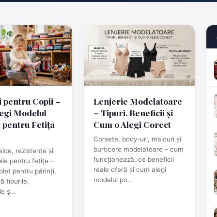
 pentru Copii –
Lenjerie Modelatoare
egi Modelul
– Tipuri, Beneficii și
t pentru Fetița
Cum o Alegi Corect
Corsete, body-uri, maiouri și
burticere modelatoare – cum
alde, rezistente și
funcționează, ce beneficii
ile pentru fetițe –
reale oferă și cum alegi
let pentru părinți.
modelul po...
 tipurile,
e ș...