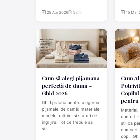
28 Apr 2026
5 min
15 Mar 
Cum să alegi pijamaua
Cum Al
perfectă de damă –
Potrivi
Ghid 2026
Copilul
pentru 
Ghid practic pentru alegerea
pijamаlei de damă: materiale,
Material,
modele, mărimi și sfaturi de
confort –
îngrijire. Tot ce trebuie să
știi ca pă
ști...
cumperi p
copii. Ghi.