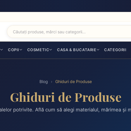
I
COPII
COSMETIC
CASA & BUCATARIE
CATEGORII
Blog
›
Ghiduri de Produse
Ghiduri de Produse
alelor potrivite. Află cum să alegi materialul, mărimea și