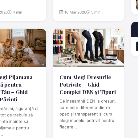
2026
4 min
10 Mar 2026
5 min
egi Pijamaua
Cum Alegi Dresurile
tă pentru
Potrivite – Ghid
 Tău – Ghid
Complet DEN și Tipuri
Părinți
Ce înseamnă DEN la dresuri,
care este diferența dintre
 mărimi, siguranță și
opac și transparent și cum
 tot ce trebuie să
alegi modelul potrivit pentru
rinte înainte să
fiecare...
ijamale pentru
..