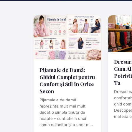
Dresuri
Cum Al
Pijamale de Damă:
Potrivi
Ghidul Complet pentru
Ta
Confort și Stil în Orice
Sezon
Dresuri c
confortab
Pijamalele de damă
ghid comp
reprezintă mult mai mult
Descoperă
decât o simplă ținută de
materialel
noapte – sunt cheia unui
somn odihnitor și a unor m...