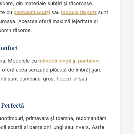
șoare, din materiale subțiri și răcoroase.
te cu
pantaloni scurți
sau
modele tip șort
sunt
uroase. Acestea oferă maximă lejeritate și
 somn răcoros.
Confort
dura. Modelele cu
mânecă lungă
și
pantaloni
îți oferă acea senzație plăcută de îmbrățișare
arnă sunt bumbacul gros, fleece-ul sau
 Perfectă
e anotimpuri, primăvara și toamna, recomandăm
că scurtă și pantaloni lungi sau invers. Astfel