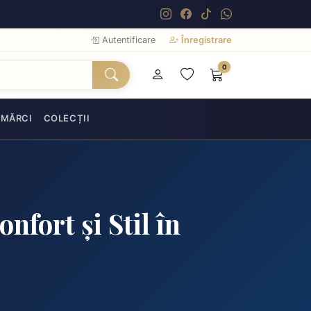
Autentificare
Înregistrare
0
MĂRCI
COLECȚII
fort și Stil în