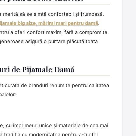
 merită să se simtă confortabil și frumoasă.
ijamale big size, mărimi mari pentru damă
.
ntru a oferi confort maxim, fără a compromite
le generoase asigură o purtare plăcută toată
uri de Pijamale Damă
nt curata de branduri renumite pentru calitatea
malelor:
te, cu imprimeuri unice și materiale de cea mai
 tradiția cu modernitatea pentru a-ți oferi