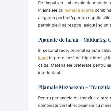
Pe timpul verii, ai nevoie de modele u
Pijamalele cu
mânecă scurtă
combina
alegerea perfectă pentru nopțile căld
permit pielii să respire, asigurând un
Pijamale de Iarnă – Căldură și 
În sezonul rece, prioritatea este căl
lungi
te protejează de frigul iernii și 
caldă. Materialele preferate pentru i
interlock-ul.
Pijamale Mezosezon – Tranziția
Pentru perioadele de tranziție dintr
combinații versatile: pijamale cu mâne