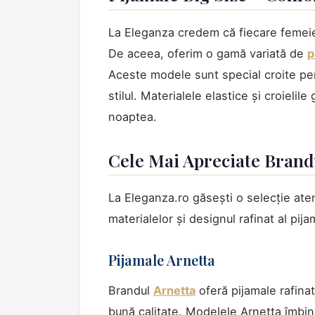
La Eleganza credem că fiecare femeie
De aceea, oferim o gamă variată de
p
Aceste modele sunt special croite pe
stilul. Materialele elastice și croieli
noaptea.
Cele Mai Apreciate Brand
La Eleganza.ro găsești o selecție ate
materialelor și designul rafinat al pija
Pijamale Arnetta
Brandul
Arnetta
oferă pijamale rafina
bună calitate. Modelele Arnetta îmbină