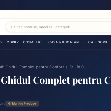
I
COPII
COSMETIC
CASA & BUCATARIE
CATEGORII
: Ghidul Complet pentru Confort și Stil în O...
Ghidul Complet pentru Con
zite
Ghiduri de Produse