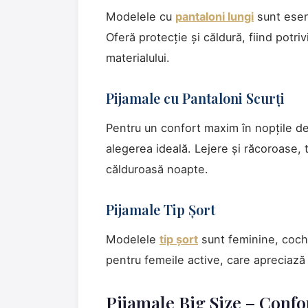
Modelele cu
pantaloni lungi
sunt esen
Oferă protecție și căldură, fiind potri
materialului.
Pijamale cu Pantaloni Scurți
Pentru un confort maxim în nopțile de
alegerea ideală. Lejere și răcoroase, t
călduroasă noapte.
Pijamale Tip Șort
Modelele
tip șort
sunt feminine, coch
pentru femeile active, care apreciază 
Pijamale Big Size – Confo