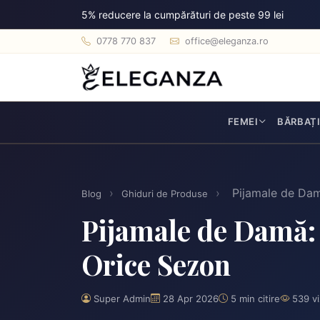
5% reducere la cumpărături de peste 99 lei
0778 770 837
office@eleganza.ro
FEMEI
BĂRBAȚ
›
›
Pijamale de Damă
Blog
Ghiduri de Produse
Pijamale de Damă: 
Orice Sezon
Super Admin
28 Apr 2026
5 min citire
539 vi