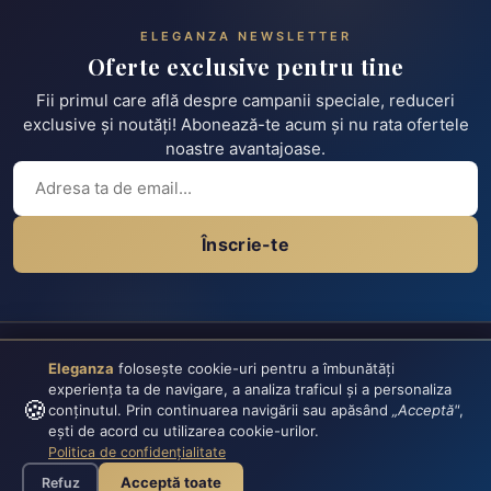
ELEGANZA NEWSLETTER
Oferte exclusive pentru tine
Fii primul care află despre campanii speciale, reduceri
exclusive și noutăți! Abonează-te acum și nu rata ofertele
noastre avantajoase.
Înscrie-te
Eleganza
folosește cookie-uri pentru a îmbunătăți
experiența ta de navigare, a analiza traficul și a personaliza
🍪
conținutul. Prin continuarea navigării sau apăsând
„Acceptă"
,
ești de acord cu utilizarea cookie-urilor.
Politica de confidențialitate
Eleganza oferă îmbrăcăminte pentru damă, bărbați și copii.
Acceptă toate
Refuz