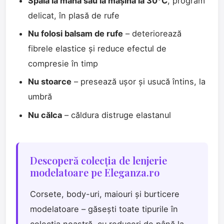
Spală la mână sau la mașină la 30°C
, program
delicat, în plasă de rufe
Nu folosi balsam de rufe
– deteriorează
fibrele elastice și reduce efectul de
compresie în timp
Nu stoarce
– presează ușor și usucă întins, la
umbră
Nu călca
– căldura distruge elastanul
Descoperă colecția de lenjerie
modelatoare pe Eleganza.ro
Corsete, body-uri, maiouri și burticere
modelatoare – găsești toate tipurile în
colecția noastră, cu reduceri de până la