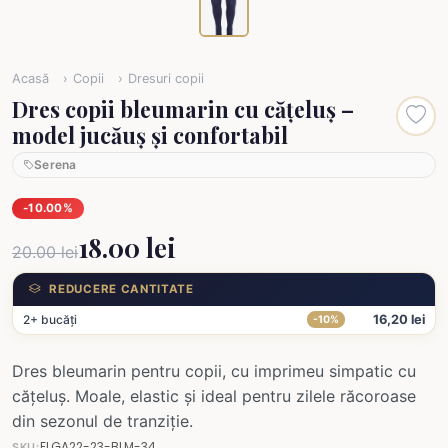
Acasă
Copii
Dresuri copii
Dres copii bleumarin cu cățeluș –
model jucăuș și confortabil
Serena
-10.00%
18.00 lei
20.00 lei
REDUCERE CANTITATE
2+ bucăți
16,20 lei
-10%
Dres bleumarin pentru copii, cu imprimeu simpatic cu
cățeluș. Moale, elastic și ideal pentru zilele răcoroase
din sezonul de tranziție.
ELGA22-23-BLM-34
SKU: