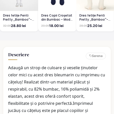
Dres fetițe Penti
Dres Copii Croșetat
Dres fetițe Penti
Pretty ,,Bamboo''-
din Bumbac – Model
Pretty ,,Bamboo''-
mat, opac, culoare
Elegant și
mat, opac, culoare
28.80 lei
18.00 lei
25.20 lei
32.00
20.00
28.00
alb
Confortabil
vanilie
BLUMARIN
Descriere
Serena
Adaugă un strop de culoare și veselie ținutelor
celor mici cu acest dres bleumarin cu imprimeu cu
cățeluș! Realizat dintr-un material plăcut și
respirabil, cu 82% bumbac, 16% poliamidă și 2%
elastan, acest dres oferă confort sporit,
flexibilitate și o potrivire perfectă.Imprimeul
jucăuș cu cățeluș este pe placul copiilor și