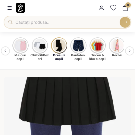
0
amale
Maiouri
Chiloti&Box
Dresuri
Pantaloni
Tricou &
Rochii
Șo
ntru
copii
eri
copii
copii
Bluze copii
c
ieți