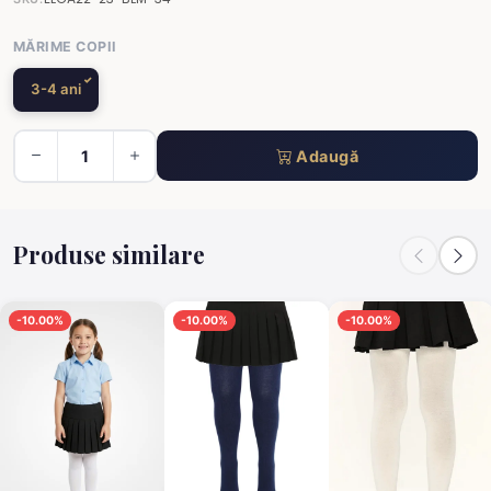
MĂRIME COPII
3-4 ani
Adaugă
Produse similare
-10.00%
-10.00%
-10.00%