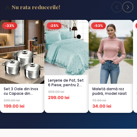
🔥
Nu rata reducerile!
-33%
-25%
-53%
Lenjerie de Pat, Set
6 Piese, pentru 2
Set 3 Oale din Inox
Maletă damă roz
persoana,
399.00 lei
cu Capace din
pudră, model raiat
TURCOA...
299.00 lei
Sticlă
299.00 lei
72.00 lei
Termorezistent...
199.00 lei
34.00 lei