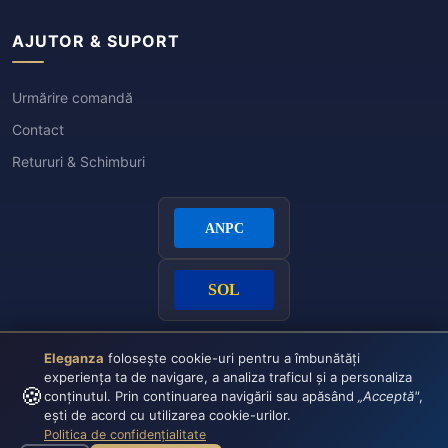
AJUTOR & SUPORT
Urmărire comandă
Contact
Retururi & Schimburi
Eleganza
folosește cookie-uri pentru a îmbunătăți
experiența ta de navigare, a analiza traficul și a personaliza
🍪
conținutul. Prin continuarea navigării sau apăsând
„Acceptă"
,
ești de acord cu utilizarea cookie-urilor.
Politica de confidențialitate
Plata securizată:
VISA
CASH