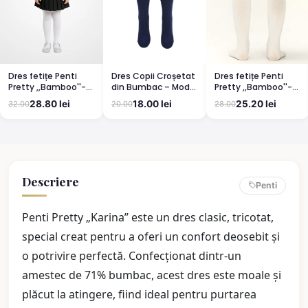
Dres fetițe Penti
Dres Copii Croșetat
Dres fetițe Penti
Pretty ,,Bamboo''-
din Bumbac – Model
Pretty ,,Bamboo''-
mat, opac, culoare
Elegant și
mat, opac, culoare
28.80 lei
18.00 lei
25.20 lei
32.00
20.00
28.00
alb
Confortabil
vanilie
BLUMARIN
Descriere
Penti
Penti Pretty „Karina” este un dres clasic, tricotat,
special creat pentru a oferi un confort deosebit și
o potrivire perfectă. Confecționat dintr-un
amestec de 71% bumbac, acest dres este moale și
plăcut la atingere, fiind ideal pentru purtarea