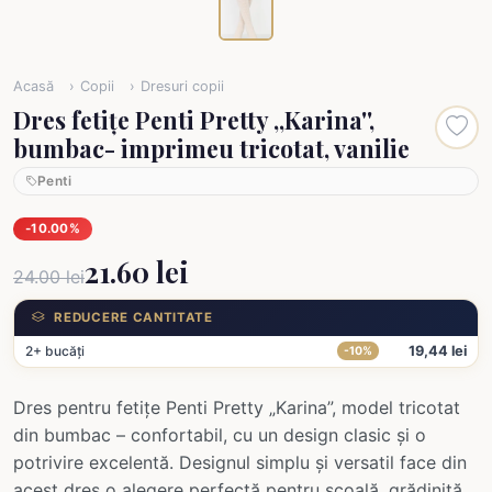
Acasă
Copii
Dresuri copii
Dres fetițe Penti Pretty ,,Karina'',
bumbac- imprimeu tricotat, vanilie
Penti
-10.00%
21.60 lei
24.00 lei
REDUCERE CANTITATE
2+ bucăți
19,44 lei
-10%
Dres pentru fetițe Penti Pretty „Karina”, model tricotat
din bumbac – confortabil, cu un design clasic și o
potrivire excelentă. Designul simplu și versatil face din
acest dres o alegere perfectă pentru școală, grădiniță