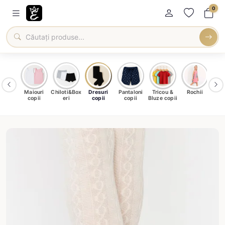
0
amale
Maiouri
Chiloti&Box
Dresuri
Pantaloni
Tricou &
Rochii
Șo
ntru
copii
eri
copii
copii
Bluze copii
c
ieți