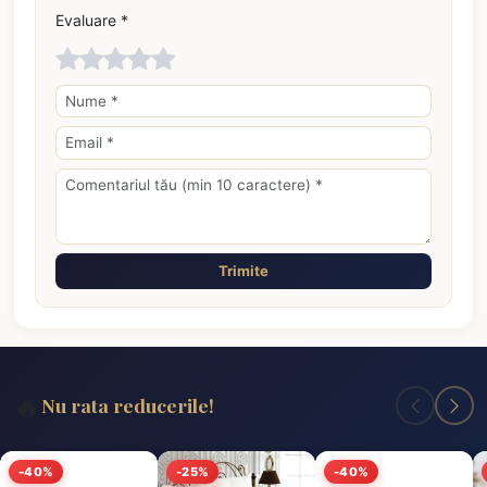
Evaluare *
Trimite
🔥
Nu rata reducerile!
-40%
-25%
-40%