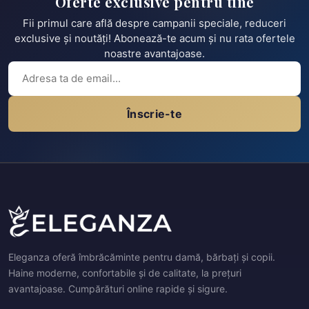
Oferte exclusive pentru tine
Fii primul care află despre campanii speciale, reduceri
exclusive și noutăți! Abonează-te acum și nu rata ofertele
noastre avantajoase.
Înscrie-te
Eleganza oferă îmbrăcăminte pentru damă, bărbați și copii.
Haine moderne, confortabile și de calitate, la prețuri
avantajoase. Cumpărături online rapide și sigure.