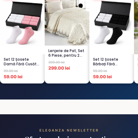
Lenjerie de Pat, Set
6 Piese, pentru 2
Set 12 Șosete
Set 12 Șosete
persoana, CREM-
399.00 lei
Damă Fără Cusături
Bărbați Fără
4...
299.00 lei
– 6 Albe + 6 Roz –
Cusături – 6 Albe +
99.00 lei
99.00 lei
Scu...
6 Negre...
59.00 lei
59.00 lei
ELEGANZA NEWSLETTER