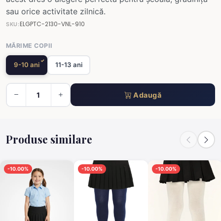
sau orice activitate zilnică.
ELGPTC-2130-VNL-910
SKU:
MĂRIME COPII
9-10 ani
11-13 ani
Adaugă
Produse similare
-10.00%
-10.00%
-10.00%