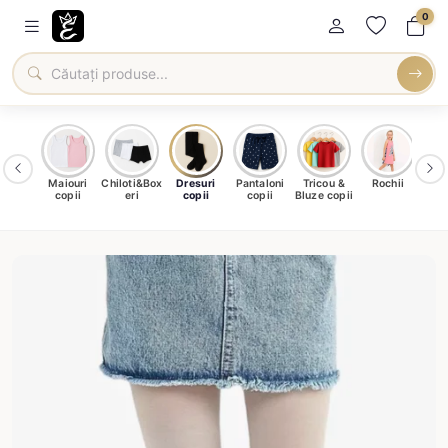
0
amale
Maiouri
Chiloti&Box
Dresuri
Pantaloni
Tricou &
Rochii
Șo
ntru
copii
eri
copii
copii
Bluze copii
c
ieți