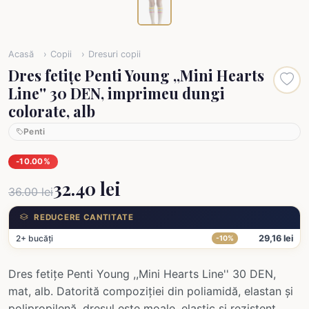
Acasă
Copii
Dresuri copii
Dres fetițe Penti Young ,,Mini Hearts
Line'' 30 DEN, imprimeu dungi
colorate, alb
Penti
-10.00%
32.40 lei
36.00 lei
REDUCERE CANTITATE
2+ bucăți
29,16 lei
-10%
Dres fetițe Penti Young ,,Mini Hearts Line'' 30 DEN,
mat, alb. Datorită compoziției din poliamidă, elastan și
polipropilenă, dresul este moale, elastic și rezistent,