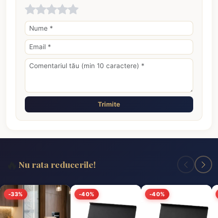
Trimite
🔥
Nu rata reducerile!
-33%
-40%
-40%