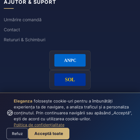
AJUTOR & SUPORT
Urmărire comandă
Contact
Retururi & Schimburi
Eleganza
folosește cookie-uri pentru a îmbunătăți
experiența ta de navigare, a analiza traficul și a personaliza
🍪
conținutul. Prin continuarea navigării sau apăsând
„Acceptă"
,
ești de acord cu utilizarea cookie-urilor.
Politica de confidențialitate
Plata securizată:
VISA
CASH
Acceptă toate
Refuz
© 2026 Eleganza - Toate drepturile rezervate