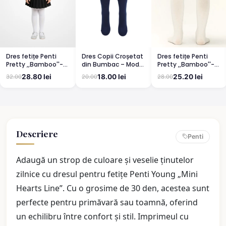
Dres fetițe Penti
Dres Copii Croșetat
Dres fetițe Penti
Pretty ,,Bamboo''-
din Bumbac – Model
Pretty ,,Bamboo''-
mat, opac, culoare
Elegant și
mat, opac, culoare
28.80 lei
18.00 lei
25.20 lei
32.00
20.00
28.00
alb
Confortabil
vanilie
BLUMARIN
Descriere
Penti
Adaugă un strop de culoare și veselie ținutelor
zilnice cu dresul pentru fetițe Penti Young „Mini
Hearts Line”. Cu o grosime de 30 den, acestea sunt
perfecte pentru primăvară sau toamnă, oferind
un echilibru între confort și stil. Imprimeul cu