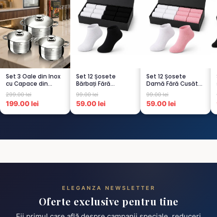
Set 3 Oale din Inox
Set 12 Șosete
Set 12 Șosete
cu Capace din
Bărbați Fără
Damă Fără Cusături
Sticlă
Cusături – 6 Albe +
– 6 Albe + 6 Roz –
299.00 lei
99.00 lei
99.00 lei
Termorezistent...
6 Negre...
Scu...
199.00 lei
59.00 lei
59.00 lei
ELEGANZA NEWSLETTER
Oferte exclusive pentru tine
Fii primul care află despre campanii speciale, reduceri