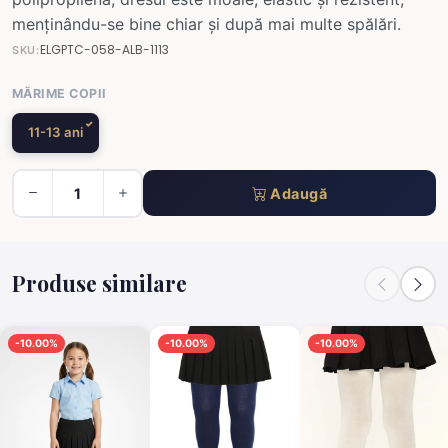
menținându-se bine chiar și după mai multe spălări.
ELGPTC-058-ALB-1113
SKU:
MĂRIME COPII
11-13 ani
Adaugă
Produse similare
-10.00%
-10.00%
-10.00%