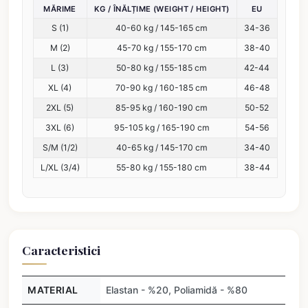
MĂRIME
KG / ÎNĂLȚIME (WEIGHT / HEIGHT)
EU
S (1)
40-60 kg / 145-165 cm
34-36
M (2)
45-70 kg / 155-170 cm
38-40
L (3)
50-80 kg / 155-185 cm
42-44
XL (4)
70-90 kg / 160-185 cm
46-48
2XL (5)
85-95 kg / 160-190 cm
50-52
3XL (6)
95-105 kg / 165-190 cm
54-56
S/M (1/2)
40-65 kg / 145-170 cm
34-40
L/XL (3/4)
55-80 kg / 155-180 cm
38-44
Caracteristici
MATERIAL
Elastan - %20, Poliamidă - %80