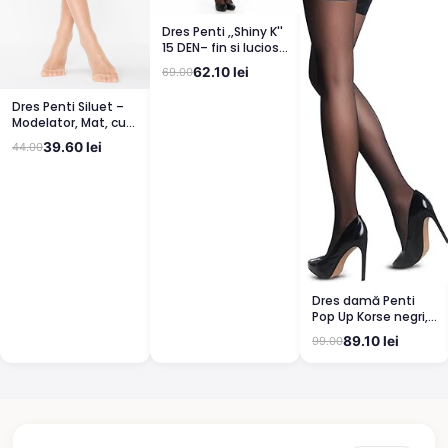
Dres Penti ,,Shiny K''
15 DEN– fin si lucios,
clin din bumbac,
62.10 lei
69.00
bronz
Dres Penti Siluet –
Modelator, Mat, cu
Corset, Light Nude
39.60 lei
44.00
Dres damă Penti
Pop Up Korse negri,
semi lucioși
89.10 lei
99.00