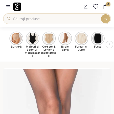
0
oți &
Burtieră
Maiouri si
Corsete &
Tălpici
Furouri si
Fuste
Blu
eri
Body-uri
Lenjerie
damă
Jupe
Ve
ma
modelatoar
modelatoar
e
e