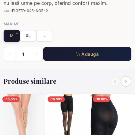
nu lasă urme pe corp, oferind confort maxim.
ELGPTD-043-NGR-2
SKU:
MĂRIME
M
XL
L
Adaugă
Produse similare
-10.00%
-10.00%
-10.00%