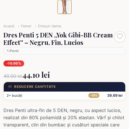
Acasă
Femei
Dresuri dama
Dres Penti 5 DEN ,,Yok Gibi-BB Cream
Effect'' – Negru, Fin, Lucios
Penti
-10.00%
44.10 lei
49.00 lei
REDUCERE CANTITATE
2+ bucăți
39,69 lei
-10%
Dres Penti ultra-fin de 5 DEN, negru, cu aspect lucios,
realizat din 80% poliamidă și 20% elastan. Vârf și chilot
transparent, clin din bumbac și cusături speciale care