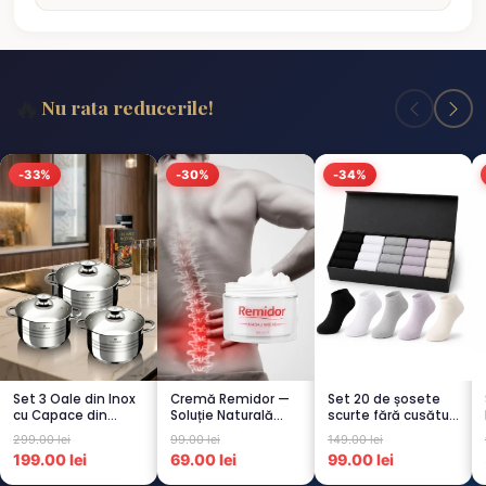
🔥
Nu rata reducerile!
-33%
-30%
-34%
Set 3 Oale din Inox
Cremă Remidor —
Set 20 de șosete
cu Capace din
Soluție Naturală
scurte fără cusături
Sticlă
pentru Dureri de
pentru femei – 5...
299.00 lei
99.00 lei
149.00 lei
Termorezistent...
Spate...
199.00 lei
69.00 lei
99.00 lei