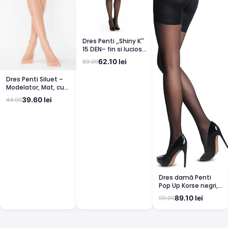
Dres Penti ,,Shiny K''
15 DEN– fin si lucios,
clin din bumbac,
62.10 lei
69.00
bronz
Dres Penti Siluet –
Modelator, Mat, cu
Corset, Light Nude
39.60 lei
44.00
Dres damă Penti
Pop Up Korse negri,
semi lucioși
89.10 lei
99.00