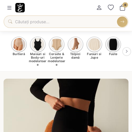
0
oți &
Burtieră
Maiouri si
Corsete &
Tălpici
Furouri si
Fuste
Blu
eri
Body-uri
Lenjerie
damă
Jupe
Ve
ma
modelatoar
modelatoar
e
e