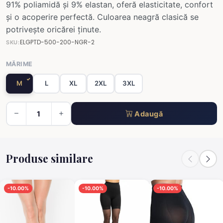
91% poliamidă și 9% elastan, oferă elasticitate, confort
și o acoperire perfectă. Culoarea neagră clasică se
potrivește oricărei ținute.
ELGPTD-500-200-NGR-2
SKU:
MĂRIME
M
L
XL
2XL
3XL
Adaugă
Produse similare
-10.00%
-10.00%
-10.00%