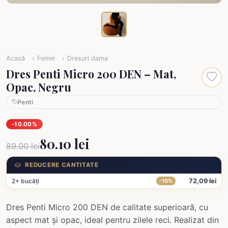
Acasă
Femei
Dresuri dama
Dres Penti Micro 200 DEN – Mat,
Opac, Negru
Penti
-10.00%
80.10 lei
89.00 lei
REDUCERE CANTITATE
2+ bucăți
72,09 lei
-10%
Dres Penti Micro 200 DEN de calitate superioară, cu
aspect mat și opac, ideal pentru zilele reci. Realizat din