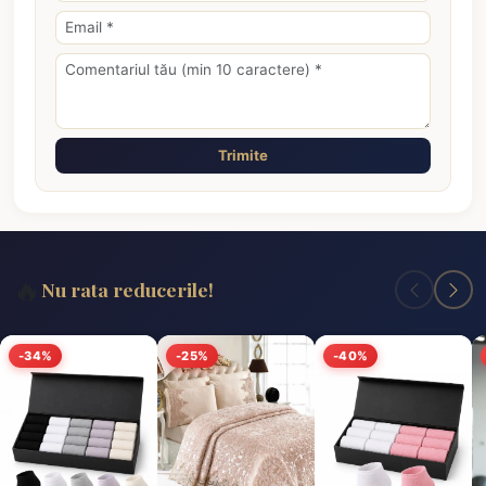
Trimite
🔥
Nu rata reducerile!
-34%
-25%
-40%