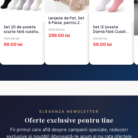
Lenjerie de Pat, Set
6 Piese, pentru 2
Set 20 de șosete
Set 12 Șosete
persoana, CAPUCI...
399.00 lei
scurte fără cusături
Damă Fără Cusături
299.00 lei
pentru femei – 5...
– 6 Albe + 6 Roz –
149.00 lei
99.00 lei
Scu...
99.00 lei
59.00 lei
ELEGANZA NEWSLETTER
Oferte exclusive pentru tine
Fii primul care află despre campanii speciale, reduceri
exclusive și noutăți! Abonează-te acum și nu rata ofertele