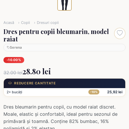
Acasă
Copii
Dresuri copii
Dres pentru copii bleumarin, model
raiat
Serena
-10.00%
28.80 lei
32.00 lei
REDUCERE CANTITATE
2+ bucăți
25,92 lei
-10%
Dres bleumarin pentru copii, cu model raiat discret.
Moale, elastic și confortabil, ideal pentru sezonul de
primăvară și toamnă. Conține 82% bumbac, 16%
poliamidă și 2% elastan.