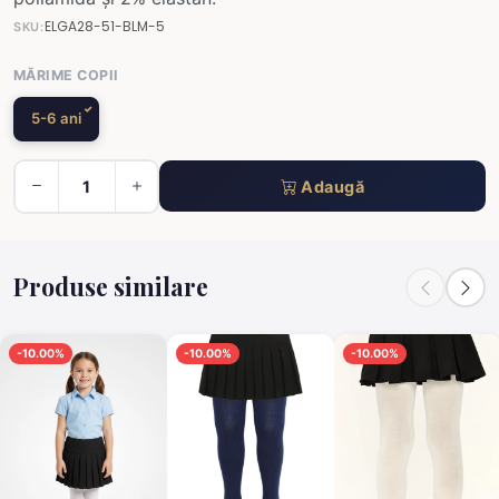
ELGA28-51-BLM-5
SKU:
MĂRIME COPII
5-6 ani
Adaugă
Produse similare
-10.00%
-10.00%
-10.00%