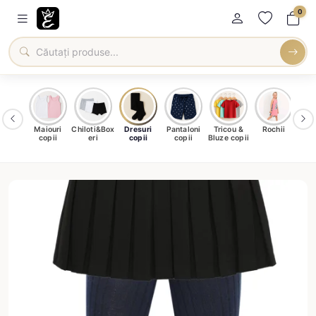
0
amale
Maiouri
Chiloti&Box
Dresuri
Pantaloni
Tricou &
Rochii
Șo
ntru
copii
eri
copii
copii
Bluze copii
c
ieți