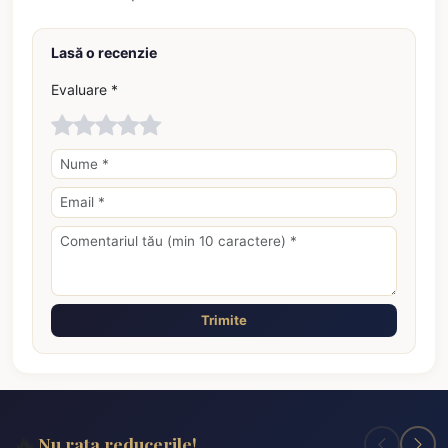
Lasă o recenzie
Evaluare *
Trimite
🔥
Nu rata reducerile!