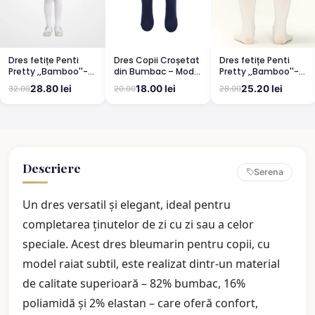
Dres fetițe Penti
Dres Copii Croșetat
Dres fetițe Penti
Pretty ,,Bamboo''-
din Bumbac – Model
Pretty ,,Bamboo''-
mat, opac, culoare
Elegant și
mat, opac, culoare
28.80 lei
18.00 lei
25.20 lei
32.00
20.00
28.00
alb
Confortabil
vanilie
BLUMARIN
Descriere
Serena
Un dres versatil și elegant, ideal pentru
completarea ținutelor de zi cu zi sau a celor
speciale. Acest dres bleumarin pentru copii, cu
model raiat subtil, este realizat dintr-un material
de calitate superioară – 82% bumbac, 16%
poliamidă și 2% elastan – care oferă confort,