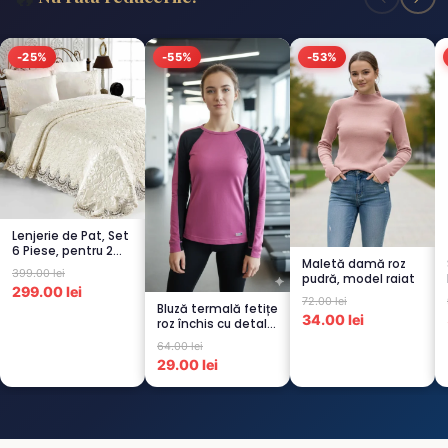
-25%
-55%
-53%
Lenjerie de Pat, Set
6 Piese, pentru 2
Maletă damă roz
persoana, CREM-
399.00 lei
pudră, model raiat
4...
299.00 lei
72.00 lei
Bluză termală fetițe
34.00 lei
roz închis cu detalii
negre, cu pu...
64.00 lei
29.00 lei