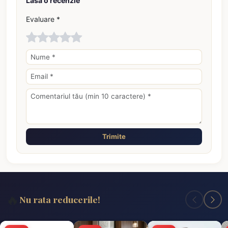
Lasă o recenzie
Evaluare *
Trimite
🔥
Nu rata reducerile!