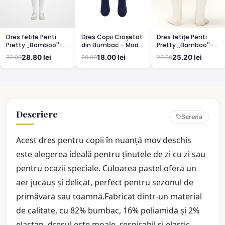
Dres fetițe Penti
Dres Copii Croșetat
Dres fetițe Penti
Pretty ,,Bamboo''-
din Bumbac – Model
Pretty ,,Bamboo''-
mat, opac, culoare
Elegant și
mat, opac, culoare
28.80 lei
18.00 lei
25.20 lei
32.00
20.00
28.00
alb
Confortabil
vanilie
BLUMARIN
Descriere
Serena
Acest dres pentru copii în nuanță mov deschis
este alegerea ideală pentru ținutele de zi cu zi sau
pentru ocazii speciale. Culoarea pastel oferă un
aer jucăuș și delicat, perfect pentru sezonul de
primăvară sau toamnă.Fabricat dintr-un material
de calitate, cu 82% bumbac, 16% poliamidă și 2%
elastan, dresul este moale, respirabil și elastic,