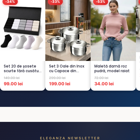
-34%
-33%
-53%
Set 20 de șosete
Set 3 Oale din Inox
Maletă damă roz
scurte fără cusături
cu Capace din
pudră, model raiat
pentru femei – 5...
Sticlă
149.00 lei
299.00 lei
72.00 lei
Termorezistent...
99.00 lei
199.00 lei
34.00 lei
ELEGANZA NEWSLETTER