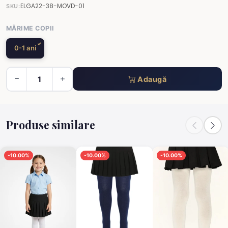
ELGA22-38-MOVD-01
SKU:
MĂRIME COPII
0-1 ani
Adaugă
Produse similare
-10.00%
-10.00%
-10.00%