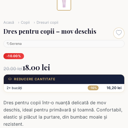
Acasă
Copii
Dresuri copii
Dres pentru copii – mov deschis
Serena
-10.00%
18.00 lei
20.00 lei
REDUCERE CANTITATE
2+ bucăți
16,20 lei
-10%
Dres pentru copii într-o nuanță delicată de mov
deschis, ideal pentru primăvară și toamnă. Confortabil,
elastic și plăcut la purtare, din bumbac moale și
rezistent.