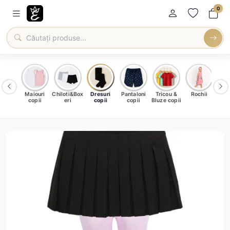
0
amale
Maiouri
Chiloti&Box
Dresuri
Pantaloni
Tricou &
Rochii
Șo
ntru
copii
eri
copii
copii
Bluze copii
c
ieți