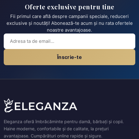
Oferte exclusive pentru tine
Fii primul care află despre campanii speciale, reduceri
exclusive și noutăți! Abonează-te acum și nu rata ofertele
noastre avantajoase.
Înscrie-te
Eleganza oferă îmbrăcăminte pentru damă, bărbați și copii.
Haine moderne, confortabile și de calitate, la prețuri
avantajoase. Cumpărături online rapide și sigure.