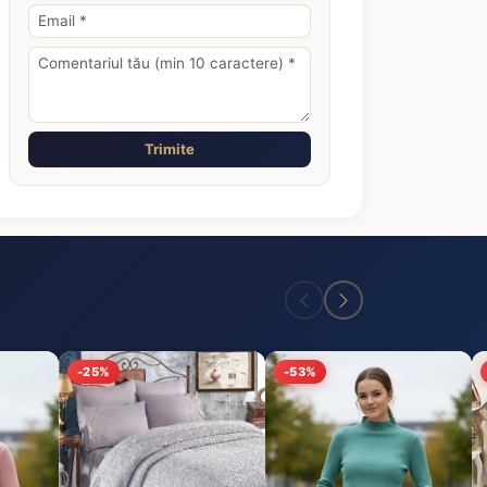
Trimite
-25%
-53%