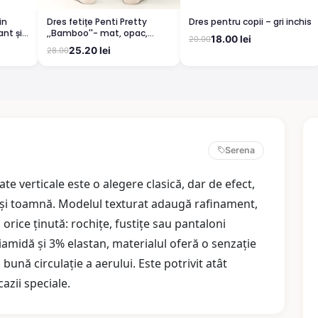
in
Dres fetițe Penti Pretty
Dres pentru copii – gri inchis
nt și
,,Bamboo''- mat, opac,
18.00 lei
20.00
culoare vanilie
25.20 lei
28.00
Serena
te verticale este o alegere clasică, dar de efect,
 și toamnă. Modelul texturat adaugă rafinament,
 orice ținută: rochițe, fustițe sau pantaloni
amidă și 3% elastan, materialul oferă o senzație
 bună circulație a aerului. Este potrivit atât
cazii speciale.