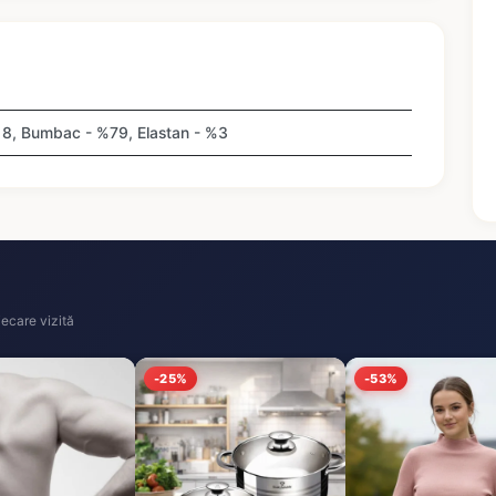
18, Bumbac - %79, Elastan - %3
ecare vizită
-25%
-53%