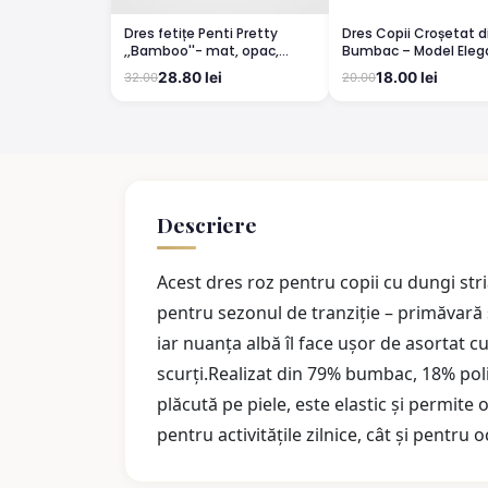
Dres fetițe Penti Pretty
Dres Copii Croșetat d
,,Bamboo''- mat, opac,
Bumbac – Model Elega
culoare alb
Confortabil BLUMARIN
28.80 lei
18.00 lei
32.00
20.00
Descriere
Acest dres roz pentru copii cu dungi stria
pentru sezonul de tranziție – primăvară
iar nuanța albă îl face ușor de asortat cu
scurți.Realizat din 79% bumbac, 18% poli
plăcută pe piele, este elastic și permite o
pentru activitățile zilnice, cât și pentru o