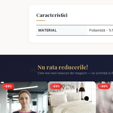
Caracteristici
MATERIAL
Poliamidă - %
Nu rata reducerile!
🔥
Cele mai mari reduceri din magazin — se schimbă la fi
-55%
-25%
-30%