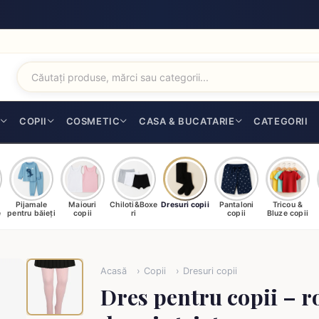
I
COPII
COSMETIC
CASA & BUCATARIE
CATEGORII
Pijamale
Maiouri
Chiloti&Boxe
Dresuri copii
Pantaloni
Tricou &
e
pentru băieți
copii
ri
copii
Bluze copii
Acasă
Copii
Dresuri copii
Dres pentru copii – r