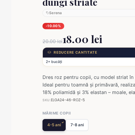
dungi striate
Serena
-10.00%
18.00 lei
20.00 lei
REDUCERE CANTITATE
2+ bucăți
Dres roz pentru copii, cu model striat în
Ideal pentru toamnă și primăvară, reali
18% poliamidă și 3% elastan – moale, elas
ELGA24-46-ROZ-5
SKU:
MĂRIME COPII
4-5 ani
7-8 ani