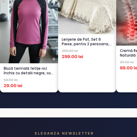
Lenjerie de Pat, Set 6
Piese, pentru 2 persoana,
CREM-4...
Cremă Re
399.00 lei
Naturală 
299.00 lei
Spate...
99.00 lei
69.00 le
Bluză termală fetițe roz
închis cu detalii negre, cu
pu...
64.00 lei
29.00 lei
ELEGANZA NEWSLETTER