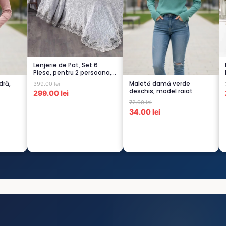
Lenjerie de Pat, Set 6
Piese, pentru 2 persoana,
GRI -1...
dră,
Maletă damă verde
399.00 lei
deschis, model raiat
299.00 lei
72.00 lei
34.00 lei