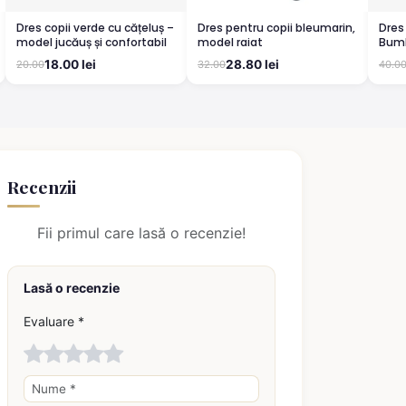
Dres copii verde cu cățeluș –
Dres pentru copii bleumarin,
Dres
model jucăuș și confortabil
model raiat
Bumb
Conf
18.00 lei
28.80 lei
20.00
32.00
40.0
Recenzii
Fii primul care lasă o recenzie!
Lasă o recenzie
Evaluare *