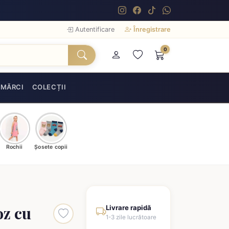
Autentificare
Înregistrare
0
MĂRCI
COLECȚII
Rochii
Șosete copii
oz cu
Livrare rapidă
1-3 zile lucrătoare