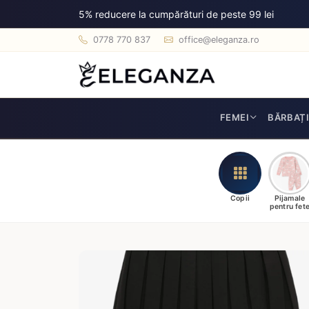
5% reducere la cumpărături de peste 99 lei
0778 770 837
office@eleganza.ro
FEMEI
BĂRBAȚ
Copii
Pijamale
pentru fet