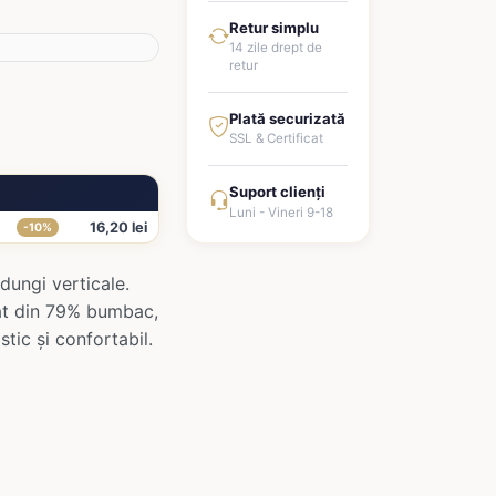
Retur simplu
14 zile drept de
retur
Plată securizată
SSL & Certificat
Suport clienți
Luni - Vineri 9-18
16,20 lei
-10%
 dungi verticale.
zat din 79% bumbac,
tic și confortabil.