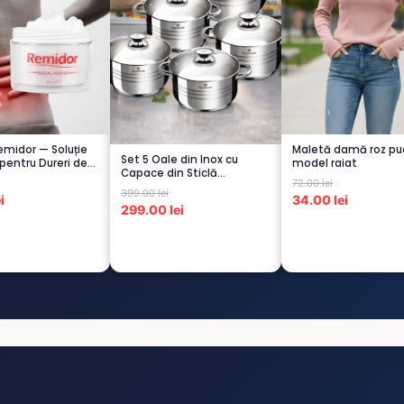
midor — Soluție
Maletă damă roz pu
Set 5 Oale din Inox cu
pentru Dureri de
model raiat
Capace din Sticlă
72.00 lei
Termorezistent...
399.00 lei
i
34.00 lei
299.00 lei