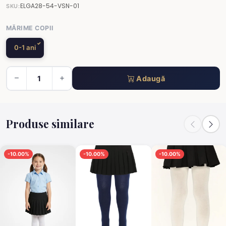
ELGA28-54-VSN-01
SKU:
MĂRIME COPII
0-1 ani
Adaugă
Produse similare
-10.00%
-10.00%
-10.00%