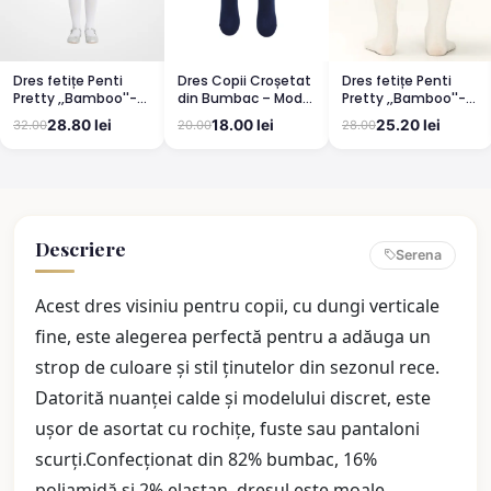
Dres fetițe Penti
Dres Copii Croșetat
Dres fetițe Penti
Pretty ,,Bamboo''-
din Bumbac – Model
Pretty ,,Bamboo''-
mat, opac, culoare
Elegant și
mat, opac, culoare
28.80 lei
18.00 lei
25.20 lei
32.00
20.00
28.00
alb
Confortabil
vanilie
BLUMARIN
Descriere
Serena
Acest dres visiniu pentru copii, cu dungi verticale
fine, este alegerea perfectă pentru a adăuga un
strop de culoare și stil ținutelor din sezonul rece.
Datorită nuanței calde și modelului discret, este
ușor de asortat cu rochițe, fuste sau pantaloni
scurți.Confecționat din 82% bumbac, 16%
poliamidă și 2% elastan, dresul este moale,