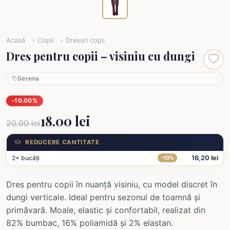
Acasă
Copii
Dresuri copii
Dres pentru copii – visiniu cu dungi
Serena
-10.00%
18.00 lei
20.00 lei
REDUCERE CANTITATE
2+ bucăți
16,20 lei
-10%
Dres pentru copii în nuanță visiniu, cu model discret în
dungi verticale. Ideal pentru sezonul de toamnă și
primăvară. Moale, elastic și confortabil, realizat din
82% bumbac, 16% poliamidă și 2% elastan.