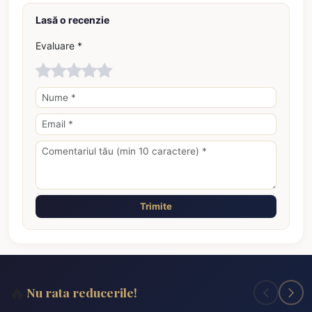
Lasă o recenzie
Evaluare *
Trimite
🔥
Nu rata reducerile!