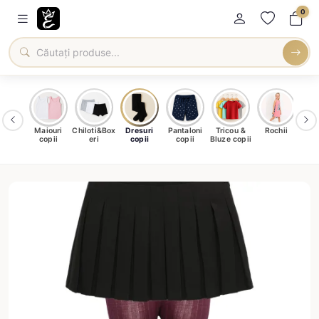
0
amale
Maiouri
Chiloti&Box
Dresuri
Pantaloni
Tricou &
Rochii
Șo
ntru
copii
eri
copii
copii
Bluze copii
c
ieți