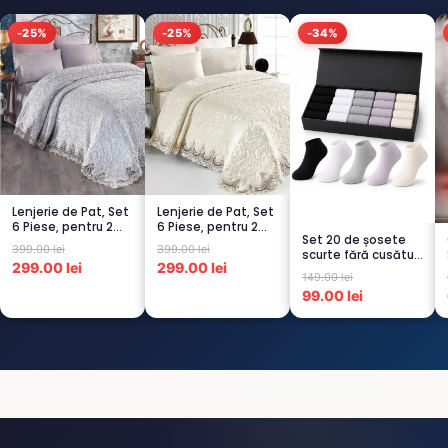
-25%
-25%
-34%
Lenjerie de Pat, Set
Lenjerie de Pat, Set
6 Piese, pentru 2
6 Piese, pentru 2
Set 20 de șosete
persoana, GRI -1...
persoana, CREM-
399.00 lei
399.00 lei
scurte fără cusături
4...
299.00 lei
299.00 lei
pentru femei – 5...
149.00 lei
99.00 lei