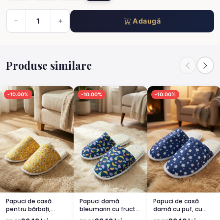
Adaugă
Produse similare
-10.00%
-10.00%
-10.00%
Papuci de casă
Papuci damă
Papuci de casă
pentru bărbați,
bleumarin cu fructe
damă cu puf, cu
galbeni, cu
și puf
imprimeu steluțe –