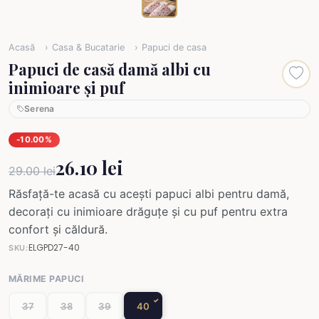
Acasă
Casa & Bucatarie
Papuci de casa
Papuci de casă damă albi cu
inimioare și puf
Serena
-10.00%
26.10 lei
29.00 lei
Răsfață-te acasă cu acești papuci albi pentru damă,
decorați cu inimioare drăguțe și cu puf pentru extra
confort și căldură.
ELGPD27-40
SKU:
MĂRIME PAPUCI
37
38
39
40