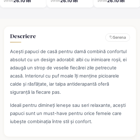
26.10 lei
26.10 lei
26.10 lei
29.00
29.00
29.00
imprimeu halbă de
comozi și călduroși
bere – călduroși și
comozi
Descriere
Serena
Acești papuci de casă pentru damă combină confortul
absolut cu un design adorabil: albi cu inimioare roșii, ei
adaugă un strop de veselie fiecărei zile petrecute
acasă. Interiorul cu puf moale îți menține picioarele
calde și răsfățate, iar talpa antiderapantă oferă
siguranță la fiecare pas.
Ideali pentru dimineți leneșe sau seri relaxante, acești
papuci sunt un must-have pentru orice femeie care
iubește combinația între stil și confort.