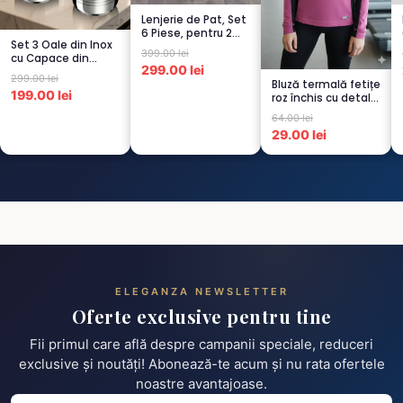
Lenjerie de Pat, Set
6 Piese, pentru 2
Set 3 Oale din Inox
persoana, GRI -1...
399.00 lei
cu Capace din
299.00 lei
Sticlă
299.00 lei
Bluză termală fetițe
Termorezistent...
199.00 lei
roz închis cu detalii
negre, cu pu...
64.00 lei
29.00 lei
ELEGANZA NEWSLETTER
Oferte exclusive pentru tine
Fii primul care află despre campanii speciale, reduceri
exclusive și noutăți! Abonează-te acum și nu rata ofertele
noastre avantajoase.