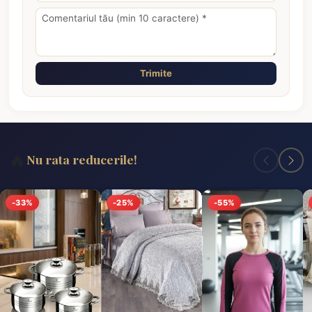
Trimite
🔥
Nu rata reducerile!
-33%
-25%
-55%