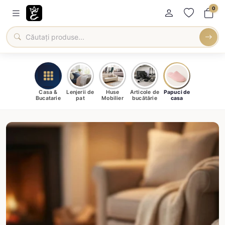
0
Casa &
Lenjerii de
Huse
Articole de
Papuci de
Bucatarie
pat
Mobilier
bucătărie
casa