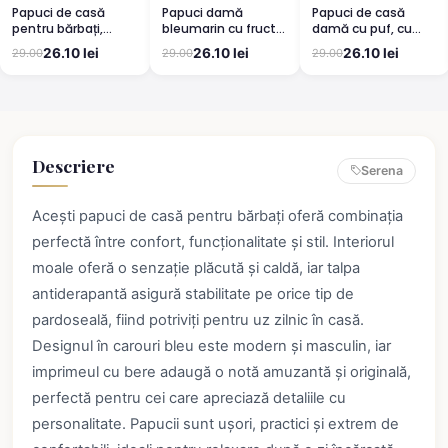
Papuci de casă
Papuci damă
Papuci de casă
pentru bărbați,
bleumarin cu fructe
damă cu puf, cu
galbeni, cu
și puf
imprimeu steluțe –
26.10 lei
26.10 lei
26.10 lei
29.00
29.00
29.00
imprimeu halbă de
comozi și călduroși
bere – călduroși și
comozi
Descriere
Serena
Acești papuci de casă pentru bărbați oferă combinația
perfectă între confort, funcționalitate și stil. Interiorul
moale oferă o senzație plăcută și caldă, iar talpa
antiderapantă asigură stabilitate pe orice tip de
pardoseală, fiind potriviți pentru uz zilnic în casă.
Designul în carouri bleu este modern și masculin, iar
imprimeul cu bere adaugă o notă amuzantă și originală,
perfectă pentru cei care apreciază detaliile cu
personalitate. Papucii sunt ușori, practici și extrem de