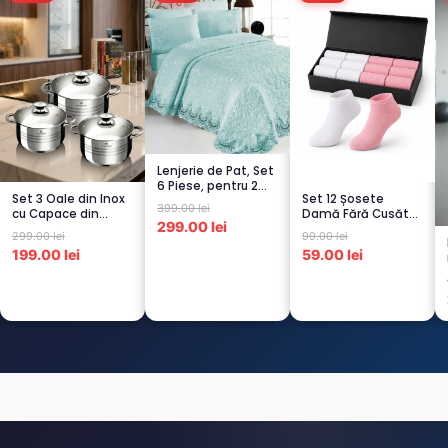
Lenjerie de Pat, Set
6 Piese, pentru 2
Set 3 Oale din Inox
Set 12 Șosete
persoana,
399.00 lei
cu Capace din
Damă Fără Cusături
TURCOA...
299.00 lei
Sticlă
– 6 Albe + 6 Roz –
299.00 lei
99.00 lei
Termorezistent...
Scu...
199.00 lei
59.00 lei