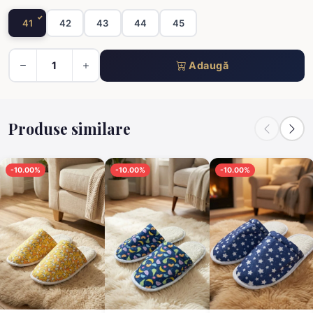
41
42
43
44
45
Adaugă
Produse similare
-10.00%
-10.00%
-10.00%