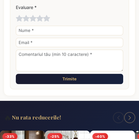
Evaluare *
Trimite
🔥
Nu rata reducerile!
-33%
-25%
-40%