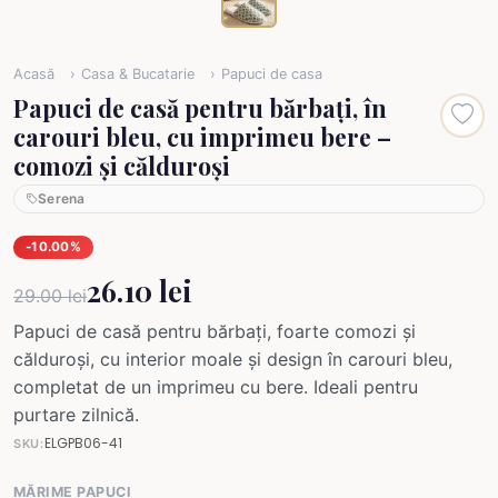
Acasă
Casa & Bucatarie
Papuci de casa
Papuci de casă pentru bărbați, în
carouri bleu, cu imprimeu bere –
comozi și călduroși
Serena
-10.00%
26.10 lei
29.00 lei
Papuci de casă pentru bărbați, foarte comozi și
călduroși, cu interior moale și design în carouri bleu,
completat de un imprimeu cu bere. Ideali pentru
purtare zilnică.
ELGPB06-41
SKU:
MĂRIME PAPUCI