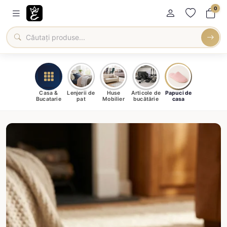
0
Casa &
Lenjerii de
Huse
Articole de
Papuci de
Bucatarie
pat
Mobilier
bucătărie
casa