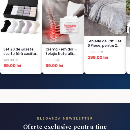
Lenjerie de Pat, Set
6 Piese, pentru 2
Set 20 de șosete
Cremă Remidor —
persoana, GRI -1...
399.00 lei
scurte fără cusături
Soluție Naturală
299.00 lei
pentru femei – 5...
pentru Dureri de
149.00 lei
99.00 lei
Spate...
99.00 lei
69.00 lei
ELEGANZA NEWSLETTER
Oferte exclusive pentru tine