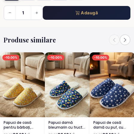
Adaugă
Produse similare
-10.00%
-10.00%
-10.00%
Papuci de casă
Papuci damă
Papuci de casă
pentru bărbați,
bleumarin cu fructe
damă cu puf, cu
galbeni, cu
și puf
imprimeu steluțe –