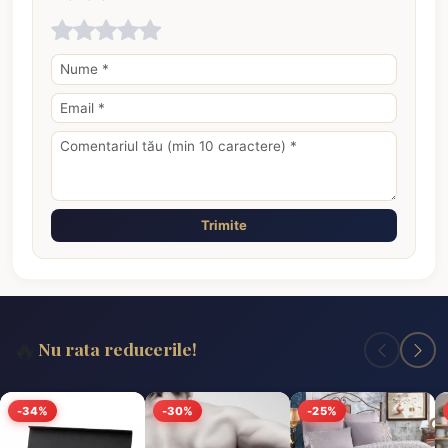
Trimite
🔥
Nu rata reducerile!
-34%
-30%
-25%