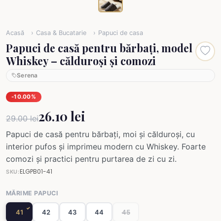
Acasă
Casa & Bucatarie
Papuci de casa
Papuci de casă pentru bărbați, model
Whiskey – călduroși și comozi
Serena
-10.00%
26.10 lei
29.00 lei
Papuci de casă pentru bărbați, moi și călduroși, cu
interior pufos și imprimeu modern cu Whiskey. Foarte
comozi și practici pentru purtarea de zi cu zi.
ELGPB01-41
SKU:
MĂRIME PAPUCI
41
42
43
44
45