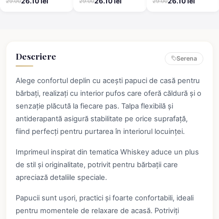
26.10 lei
26.10 lei
26.10 lei
29.00
29.00
29.00
imprimeu halbă de
comozi și călduroși
bere – călduroși și
comozi
Descriere
Serena
Alege confortul deplin cu acești papuci de casă pentru
bărbați, realizați cu interior pufos care oferă căldură și o
senzație plăcută la fiecare pas. Talpa flexibilă și
antiderapantă asigură stabilitate pe orice suprafață,
fiind perfecți pentru purtarea în interiorul locuinței.
Imprimeul inspirat din tematica Whiskey aduce un plus
de stil și originalitate, potrivit pentru bărbații care
apreciază detaliile speciale.
Papucii sunt ușori, practici și foarte confortabili, ideali
pentru momentele de relaxare de acasă. Potriviți