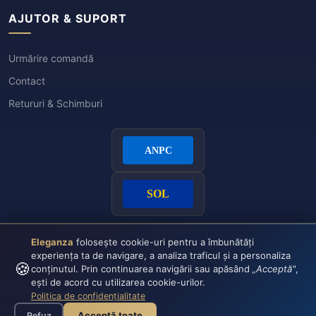
AJUTOR & SUPORT
Urmărire comandă
Contact
Retururi & Schimburi
Eleganza
folosește cookie-uri pentru a îmbunătăți
experiența ta de navigare, a analiza traficul și a personaliza
🍪
conținutul. Prin continuarea navigării sau apăsând
„Acceptă"
,
ești de acord cu utilizarea cookie-urilor.
Politica de confidențialitate
Plata securizată:
VISA
CASH
Acceptă toate
Refuz