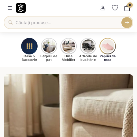
0
Casa &
Lenjerii de
Huse
Articole de
Papuci de
Bucatarie
pat
Mobilier
bucătărie
casa