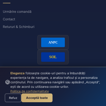
Urmărire comandă
Contact
Retururi & Schimburi
Eleganza
folosește cookie-uri pentru a îmbunătăți
experiența ta de navigare, a analiza traficul și a personaliza
🍪
conținutul. Prin continuarea navigării sau apăsând
„Acceptă"
,
ești de acord cu utilizarea cookie-urilor.
Politica de confidențialitate
Plata securizată:
VISA
CASH
Acceptă toate
Refuz
© 2026 Eleganza - Toate drepturile rezervate