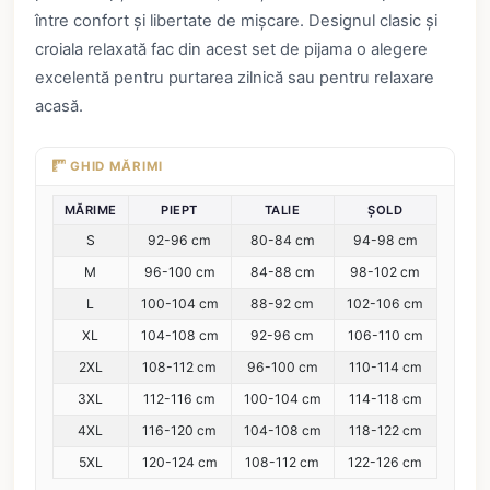
între confort și libertate de mișcare. Designul clasic și
croiala relaxată fac din acest set de pijama o alegere
excelentă pentru purtarea zilnică sau pentru relaxare
acasă.
GHID MĂRIMI
MĂRIME
PIEPT
TALIE
ȘOLD
S
92-96 cm
80-84 cm
94-98 cm
M
96-100 cm
84-88 cm
98-102 cm
L
100-104 cm
88-92 cm
102-106 cm
XL
104-108 cm
92-96 cm
106-110 cm
2XL
108-112 cm
96-100 cm
110-114 cm
3XL
112-116 cm
100-104 cm
114-118 cm
4XL
116-120 cm
104-108 cm
118-122 cm
5XL
120-124 cm
108-112 cm
122-126 cm