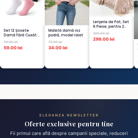
Lenjerie de Pat, Set
6 Piese, pentru 2
Set 12 Șosete
Maletă damă roz
persoana, CAPUCI...
399.00 lei
Damă Fără Cusături
pudră, model raiat
299.00 lei
– 6 Albe + 6 Roz –
99.00 lei
72.00 lei
Scu...
59.00 lei
34.00 lei
ELEGANZA NEWSLETTER
Oferte exclusive pentru tine
Fii primul care află despre campanii speciale, reduceri