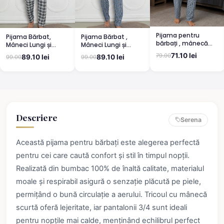
Pijama pentru
Pijama Bărbat,
Pijama Bărbat ,
bărbați , mânecă
Mâneci Lungi și
Mâneci Lungi și
lungă și pantaloni
Pantaloni Lungi
Pantaloni Lungi
71.10 lei
79.00
89.10 lei
89.10 lei
99.00
99.00
lungi, albastru
Asortați, Imprimeu
Asortați, Imprimeu
,,Camping'', gri
Bicicletă, Albastru
deschis
Descriere
Serena
Această pijama pentru bărbați este alegerea perfectă
pentru cei care caută confort și stil în timpul nopții.
Realizată din bumbac 100% de înaltă calitate, materialul
moale și respirabil asigură o senzație plăcută pe piele,
permițând o bună circulație a aerului. Tricoul cu mânecă
scurtă oferă lejeritate, iar pantalonii 3/4 sunt ideali
pentru nopțile mai calde, menținând echilibrul perfect