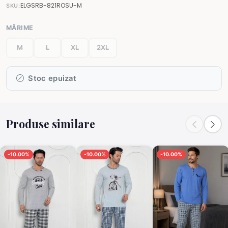
ELGSRB-821ROSU-M
SKU:
MĂRIME
M
L
XL
2XL
Stoc epuizat
Produse similare
-10.00%
-10.00%
-10.00%