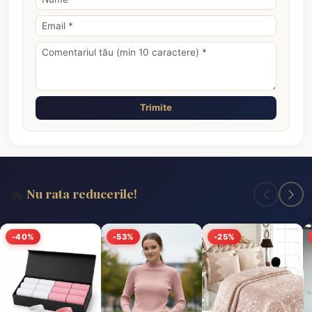
Trimite
🔥
Nu rata reducerile!
-40%
-53%
-25%