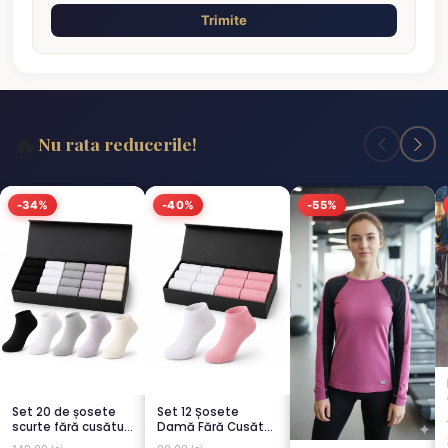
Trimite
🔥
Nu rata reducerile!
-34%
-40%
-55%
Set 20 de șosete
Set 12 Șosete
scurte fără cusături
Damă Fără Cusături
pentru femei – 5...
– 6 Albe + 6 Roz –