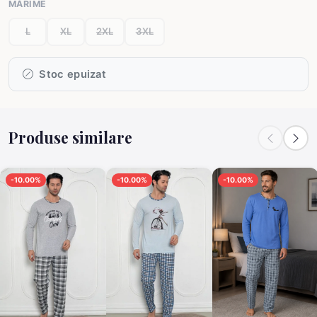
MĂRIME
L
XL
2XL
3XL
Stoc epuizat
Produse similare
-10.00%
-10.00%
-10.00%