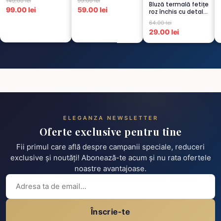
149.00 lei
99.00 lei
Bluză termală fetițe
Scu...
99.00 lei
59.00 lei
roz închis cu detalii
negre, cu pu...
64.00 lei
29.00 lei
ELEGANZA NEWSLETTER
Oferte exclusive pentru tine
Fii primul care află despre campanii speciale, reduceri
exclusive și noutăți! Abonează-te acum și nu rata ofertele
noastre avantajoase.
Înscrie-te