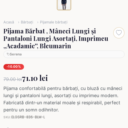
Acasă
Bărbați
Pijamale bărbați
Pijama Bărbat , Mâneci Lungi și
Pantaloni Lungi Asortați, Imprimeu
,,Acadamic'', Bleumarin
Serena
-10.00%
71.10 lei
79.00 lei
Pijama confortabilă pentru bărbați, cu bluză cu mâneci
lungi și pantaloni lungi, asortați cu imprimeu modern.
Fabricată dintr-un material moale și respirabil, perfect
pentru un somn odihnitor.
ELGSRB-836-BLM-L
SKU: