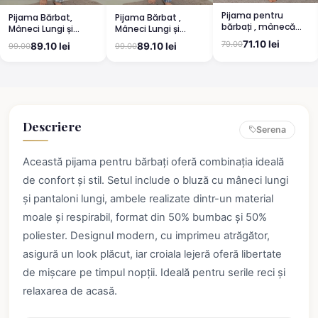
Pijama pentru
Pijama Bărbat,
Pijama Bărbat ,
bărbați , mânecă
Mâneci Lungi și
Mâneci Lungi și
lungă și pantaloni
Pantaloni Lungi
Pantaloni Lungi
71.10 lei
79.00
89.10 lei
89.10 lei
99.00
99.00
lungi, albastru
Asortați, Imprimeu
Asortați, Imprimeu
,,Camping'', gri
Bicicletă, Albastru
deschis
Descriere
Serena
Această pijama pentru bărbați oferă combinația ideală
de confort și stil. Setul include o bluză cu mâneci lungi
și pantaloni lungi, ambele realizate dintr-un material
moale și respirabil, format din 50% bumbac și 50%
poliester. Designul modern, cu imprimeu atrăgător,
asigură un look plăcut, iar croiala lejeră oferă libertate
de mișcare pe timpul nopții. Ideală pentru serile reci și
relaxarea de acasă.