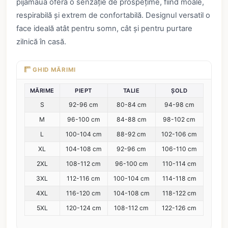
pijamaua oferă o senzație de prospețime, fiind moale,
respirabilă și extrem de confortabilă. Designul versatil o
face ideală atât pentru somn, cât și pentru purtare
zilnică în casă.
GHID MĂRIMI
MĂRIME
PIEPT
TALIE
ȘOLD
S
92-96 cm
80-84 cm
94-98 cm
M
96-100 cm
84-88 cm
98-102 cm
L
100-104 cm
88-92 cm
102-106 cm
XL
104-108 cm
92-96 cm
106-110 cm
2XL
108-112 cm
96-100 cm
110-114 cm
3XL
112-116 cm
100-104 cm
114-118 cm
4XL
116-120 cm
104-108 cm
118-122 cm
5XL
120-124 cm
108-112 cm
122-126 cm