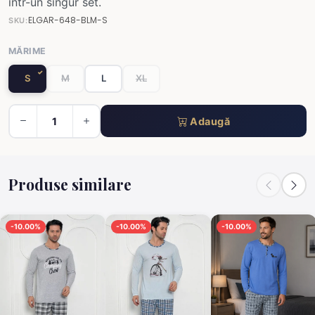
într-un singur set.
ELGAR-648-BLM-S
SKU:
MĂRIME
S
M
L
XL
Adaugă
Produse similare
-10.00%
-10.00%
-10.00%