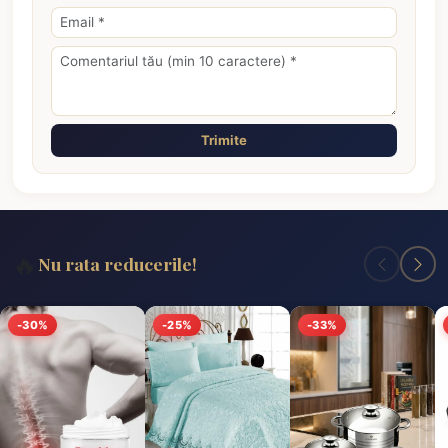
Trimite
🔥
Nu rata reducerile!
-30%
-25%
-33%