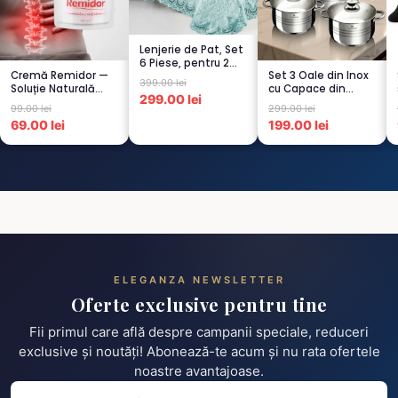
Lenjerie de Pat, Set
6 Piese, pentru 2
Cremă Remidor —
Set 3 Oale din Inox
persoana,
399.00 lei
Soluție Naturală
cu Capace din
TURCOA...
299.00 lei
pentru Dureri de
Sticlă
99.00 lei
299.00 lei
Spate...
Termorezistent...
69.00 lei
199.00 lei
ELEGANZA NEWSLETTER
Oferte exclusive pentru tine
Fii primul care află despre campanii speciale, reduceri
exclusive și noutăți! Abonează-te acum și nu rata ofertele
noastre avantajoase.