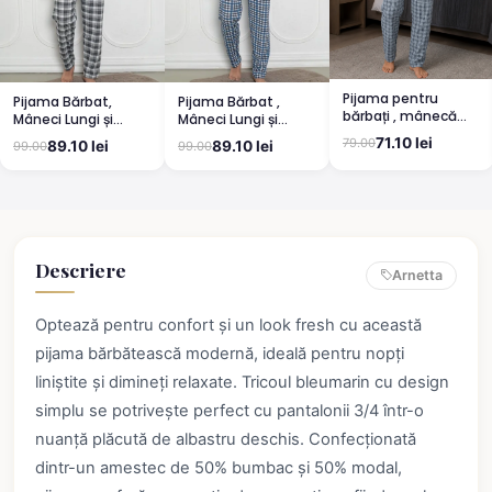
Pijama pentru
Pijama Bărbat,
Pijama Bărbat ,
bărbați , mânecă
Mâneci Lungi și
Mâneci Lungi și
lungă și pantaloni
Pantaloni Lungi
Pantaloni Lungi
71.10 lei
79.00
89.10 lei
89.10 lei
99.00
99.00
lungi, albastru
Asortați, Imprimeu
Asortați, Imprimeu
,,Camping'', gri
Bicicletă, Albastru
deschis
Descriere
Arnetta
Optează pentru confort și un look fresh cu această
pijama bărbătească modernă, ideală pentru nopți
liniștite și dimineți relaxate. Tricoul bleumarin cu design
simplu se potrivește perfect cu pantalonii 3/4 într-o
nuanță plăcută de albastru deschis. Confecționată
dintr-un amestec de 50% bumbac și 50% modal,