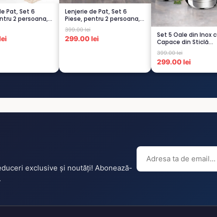
de Pat, Set 6
Lenjerie de Pat, Set 6
ntru 2 persoana,
Piese, pentru 2 persoana,
GRI -1...
399.00 lei
Set 5 Oale din Inox 
ei
299.00 lei
Capace din Sticlă
Termorezistent...
399.00 lei
299.00 lei
reduceri exclusive și noutăți! Abonează-
.