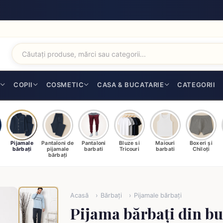
I
COPII
COSMETIC
CASA & BUCATARIE
CATEGORII
Pijamale
Pantaloni de
Pantaloni
Bluze si
Maiouri
Boxeri și
bărbați
pijamale
barbati
Tricouri
barbati
Chiloți
bărbați
Acasă
Bărbați
Pijamale bărbați
Pijama bărbați din b