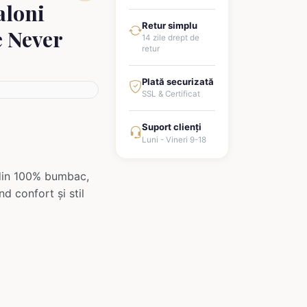
aloni
Retur simplu
 Never
14 zile drept de
retur
Plată securizată
SSL & Certificat
Suport clienți
Luni - Vineri 9-18
 din 100% bumbac,
d confort și stil