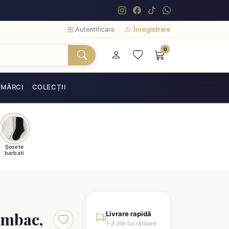
Autentificare
Înregistrare
0
MĂRCI
COLECȚII
Șosete
barbati
umbac,
Livrare rapidă
1-3 zile lucrătoare