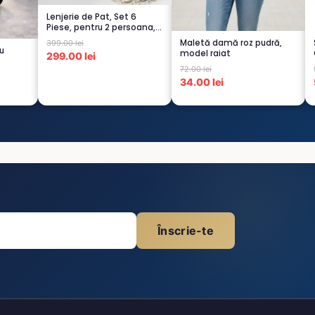
Lenjerie de Pat, Set 6
Piese, pentru 2 persoana,
CREM-4...
Maletă damă roz pudră,
399.00 lei
cu
model raiat
299.00 lei
72.00 lei
34.00 lei
Înscrie-te