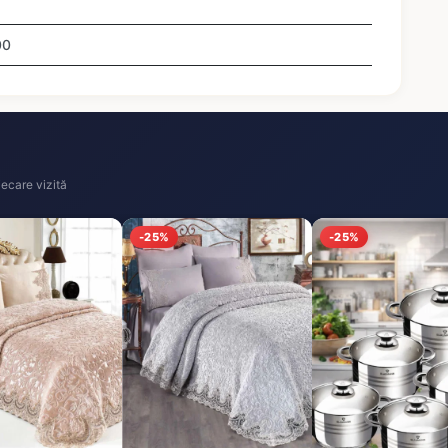
00
ecare vizită
-25%
-25%