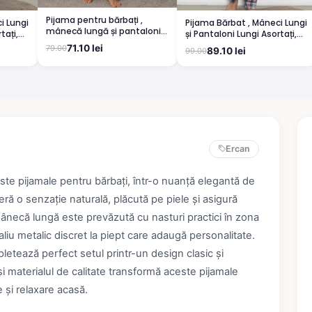
Pijama pentru bărbați ,
i Lungi
Pijama Bărbat , Mâneci Lungi
mânecă lungă și pantaloni
tați,
și Pantaloni Lungi Asortați,
lungi, albastru
lbastru
Imprimeu ,,Academic'', roșu
71.10 lei
79.00
89.10 lei
99.00
Ercan
este pijamale pentru bărbați, într-o nuanță elegantă de
ră o senzație naturală, plăcută pe piele și asigură
mânecă lungă este prevăzută cu nasturi practici în zona
aliu metalic discret la piept care adaugă personalitate.
pletează perfect setul printr-un design clasic și
și materialul de calitate transformă aceste pijamale
e și relaxare acasă.