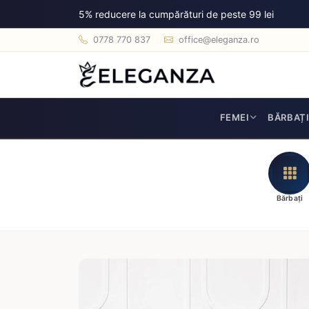
5% reducere la cumpărături de peste 99 lei
0778 770 837
office@eleganza.ro
FEMEI
BĂRBAȚ
Bărbați