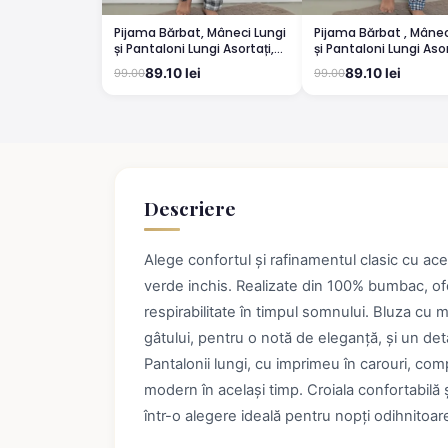
Pijama Bărbat, Mâneci Lungi
Pijama Bărbat , Mânec
și Pantaloni Lungi Asortați,
și Pantaloni Lungi Asor
Imprimeu ,,Camping'', gri
Imprimeu Bicicletă, A
89.10 lei
89.10 lei
99.00
99.00
deschis
Descriere
Alege confortul și rafinamentul clasic cu ac
verde inchis. Realizate din 100% bumbac, ofe
respirabilitate în timpul somnului. Bluza cu 
gâtului, pentru o notă de eleganță, și un det
Pantalonii lungi, cu imprimeu în carouri, com
modern în același timp. Croiala confortabilă 
într-o alegere ideală pentru nopți odihnitoar