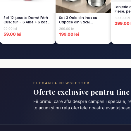
Lenjerie 
Piese, pe
CAPUCI...
Set 12 Șosete Damă Fără
Set 3 Oale din Inox cu
399.00 lei
Cusături – 6 Albe + 6 Roz –
Capace din Sticlă
299.00 l
Scu...
Termorezistent...
99.00 lei
299.00 lei
59.00 lei
199.00 lei
ELEGANZA NEWSLETTER
Oferte exclusive pentru tine
Fii primul care află despre campanii speciale, 
te acum și nu rata ofertele noastre avantajoase