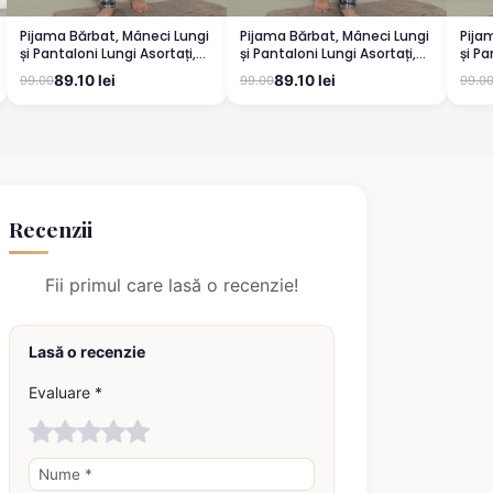
Pijama Bărbat, Mâneci Lungi
Pijama Bărbat, Mâneci Lungi
Pija
și Pantaloni Lungi Asortați,
și Pantaloni Lungi Asortați,
și Pa
Imprimeu Locomotivă, gri
Imprimeu locomotiva, gri
Impr
89.10 lei
89.10 lei
99.00
99.00
99.0
închis
alba
Recenzii
Fii primul care lasă o recenzie!
Lasă o recenzie
Evaluare *