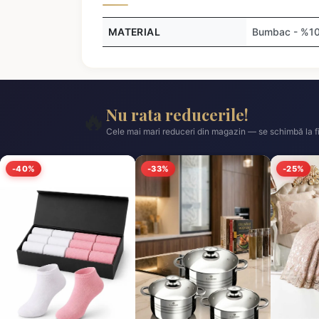
MATERIAL
Bumbac - %1
Nu rata reducerile!
🔥
Cele mai mari reduceri din magazin — se schimbă la fi
-40%
-33%
-25%