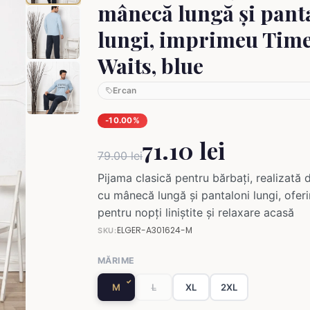
mânecă lungă și pant
lungi, imprimeu Time
Waits, blue
Ercan
-10.00%
71.10 lei
79.00 lei
Pijama clasică pentru bărbați, realizată
cu mânecă lungă și pantaloni lungi, oferin
pentru nopți liniștite și relaxare acasă
ELGER-A301624-M
SKU:
MĂRIME
M
L
XL
2XL