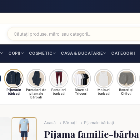
I
COPII
COSMETIC
CASA & BUCATARIE
CATEGORII
Pijamale
Pantaloni de
Pantaloni
Bluze si
Maiouri
Boxeri și
bărbați
pijamale
barbati
Tricouri
barbati
Chiloți
bărbați
Acasă
Bărbați
Pijamale bărbați
Pijama familie-bărbaț