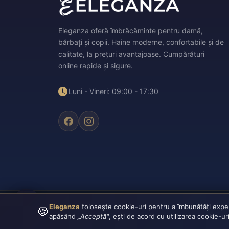
Eleganza oferă îmbrăcăminte pentru damă,
bărbați și copii. Haine moderne, confortabile și de
calitate, la prețuri avantajoase. Cumpărături
online rapide și sigure.
Luni - Vineri: 09:00 - 17:30
Eleganza
folosește cookie-uri pentru a îmbunătăți experie
🍪
Plata securizată:
VISA
CASH
apăsând
„Acceptă"
, ești de acord cu utilizarea cookie-ur