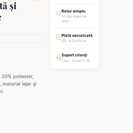
ă și
Retur simplu
e
14 zile drept de
retur
Plată securizată
SSL & Certificat
Suport clienți
Luni - Vineri 9-18
 20% poliester,
material lejer și
c.