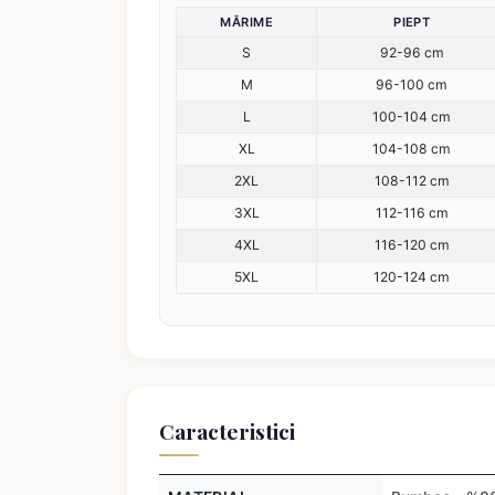
MĂRIME
PIEPT
S
92-96 cm
M
96-100 cm
L
100-104 cm
XL
104-108 cm
2XL
108-112 cm
3XL
112-116 cm
4XL
116-120 cm
5XL
120-124 cm
Caracteristici