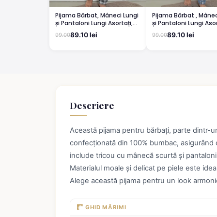
Pijama Bărbat, Mâneci Lungi
Pijama Bărbat , Mânec
și Pantaloni Lungi Asortați,
și Pantaloni Lungi Asor
Imprimeu ,,Camping'', gri
Imprimeu Bicicletă, A
89.10 lei
89.10 lei
99.00
99.00
deschis
Descriere
Această pijama pentru bărbați, parte dintr-un
confecționată din 100% bumbac, asigurând c
include tricou cu mânecă scurtă și pantaloni 3
Materialul moale și delicat pe piele este ide
Alege această pijama pentru un look armonios
GHID MĂRIMI