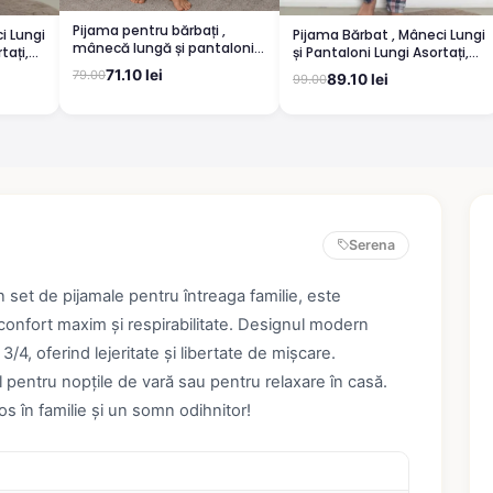
Pijama pentru bărbați ,
i Lungi
Pijama Bărbat , Mâneci Lungi
mânecă lungă și pantaloni
tați,
și Pantaloni Lungi Asortați,
lungi, albastru
lbastru
Imprimeu ,,Academic'', roșu
71.10 lei
79.00
89.10 lei
99.00
Serena
 set de pijamale pentru întreaga familie, este
onfort maxim și respirabilitate. Designul modern
/4, oferind lejeritate și libertate de mișcare.
al pentru nopțile de vară sau pentru relaxare în casă.
 în familie și un somn odihnitor!