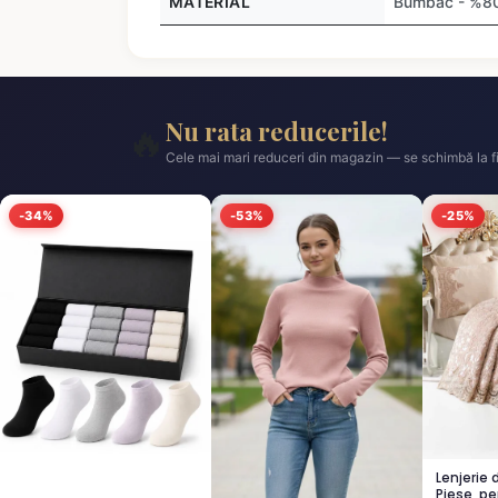
MATERIAL
Bumbac - %80,
Nu rata reducerile!
🔥
Cele mai mari reduceri din magazin — se schimbă la fi
-34%
-53%
-25%
Lenjerie 
Piese, pe