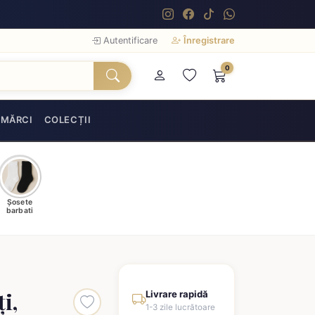
Autentificare
Înregistrare
0
MĂRCI
COLECȚII
Șosete
barbati
i,
Livrare rapidă
1-3 zile lucrătoare