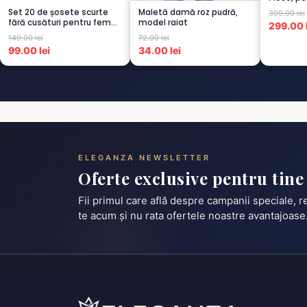
CAPUCI...
Set 20 de șosete scurte
Maletă damă roz pudră,
399.00 lei
fără cusături pentru femei
model raiat
299.00 l
– 5...
149.00 lei
72.00 lei
99.00 lei
34.00 lei
ELEGANZA NEWSLETTER
Oferte exclusive pentru tine
Fii primul care află despre campanii speciale, 
te acum și nu rata ofertele noastre avantajoase