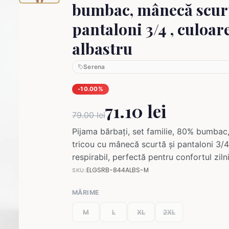
bumbac, mânecă scurt
pantaloni 3/4 , culoar
albastru
Serena
-10.00%
71.10 lei
79.00 lei
Pijama bărbați, set familie, 80% bumbac,
tricou cu mânecă scurtă și pantaloni 3/4, 
respirabil, perfectă pentru confortul zilni
ELGSRB-844ALBS-M
SKU:
MĂRIME
M
L
XL
2XL