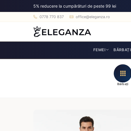
5% reducere la cumpărături de peste 99 lei
0778 770 837
office@eleganza.ro
FEMEI
BĂRBAȚ
Bărbați