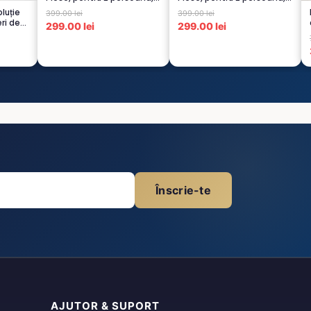
TURCOA...
CREM-4...
luție
399.00 lei
399.00 lei
ri de
299.00 lei
299.00 lei
Înscrie-te
AJUTOR & SUPORT