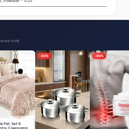
 Poliester - %20
ecare vizită
-33%
-30%
de Pat, Set 6
ntru 2 persoana,