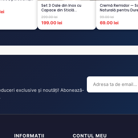
Set 3 Oale din Inox cu
Cremă Remidor — So
Capace din Sticlă
Naturală pentru Dure
ei
Termorezistent...
Spate...
299.00 lei
99.00 lei
199.00 lei
69.00 lei
reduceri exclusive și noutăți! Abonează-
.
INFORMAȚII
CONTUL MEU