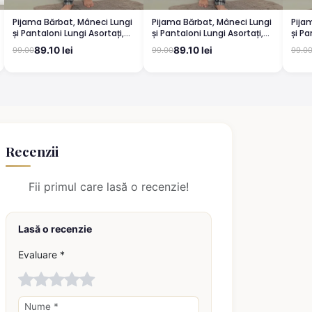
Pijama Bărbat, Mâneci Lungi
Pijama Bărbat, Mâneci Lungi
Pija
și Pantaloni Lungi Asortați,
și Pantaloni Lungi Asortați,
și Pa
Imprimeu Locomotivă, gri
Imprimeu locomotiva, gri
Impr
89.10 lei
89.10 lei
99.00
99.00
99.0
închis
alba
Recenzii
Fii primul care lasă o recenzie!
Lasă o recenzie
Evaluare *