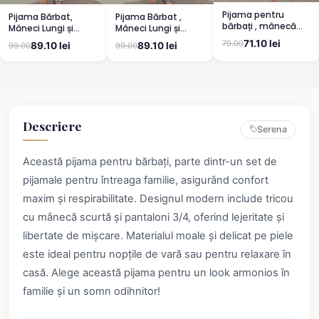
Pijama pentru
Pijama Bărbat,
Pijama Bărbat ,
bărbați , mânecă
Mâneci Lungi și
Mâneci Lungi și
lungă și pantaloni
Pantaloni Lungi
Pantaloni Lungi
71.10 lei
79.00
89.10 lei
89.10 lei
99.00
99.00
lungi, albastru
Asortați, Imprimeu
Asortați, Imprimeu
,,Camping'', gri
Bicicletă, Albastru
deschis
Descriere
Serena
Această pijama pentru bărbați, parte dintr-un set de
pijamale pentru întreaga familie, asigurând confort
maxim și respirabilitate. Designul modern include tricou
cu mânecă scurtă și pantaloni 3/4, oferind lejeritate și
libertate de mișcare. Materialul moale și delicat pe piele
este ideal pentru nopțile de vară sau pentru relaxare în
casă. Alege această pijama pentru un look armonios în
familie și un somn odihnitor!