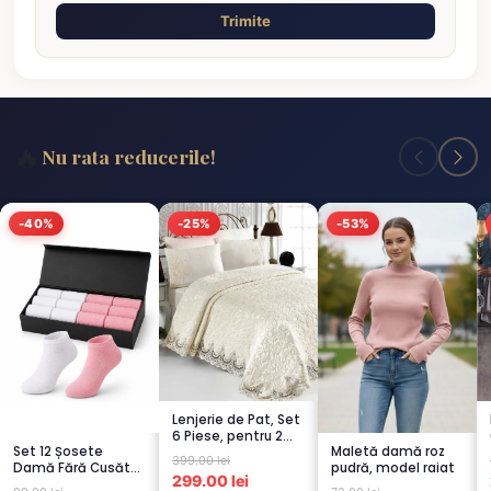
Trimite
🔥
Nu rata reducerile!
-40%
-25%
-53%
Lenjerie de Pat, Set
6 Piese, pentru 2
Set 12 Șosete
Maletă damă roz
persoana, CREM-
399.00 lei
Damă Fără Cusături
pudră, model raiat
4...
299.00 lei
– 6 Albe + 6 Roz –