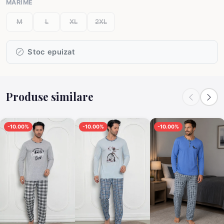
MĂRIME
M
L
XL
2XL
Stoc epuizat
Produse similare
-10.00%
-10.00%
-10.00%