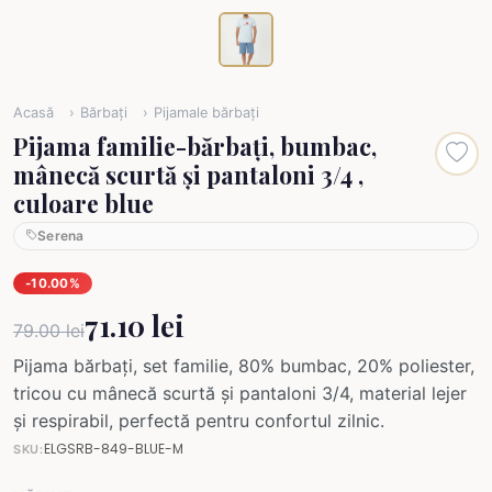
Acasă
Bărbați
Pijamale bărbați
Pijama familie-bărbați, bumbac,
mânecă scurtă și pantaloni 3/4 ,
culoare blue
Serena
-10.00%
71.10 lei
79.00 lei
Pijama bărbați, set familie, 80% bumbac, 20% poliester,
tricou cu mânecă scurtă și pantaloni 3/4, material lejer
și respirabil, perfectă pentru confortul zilnic.
ELGSRB-849-BLUE-M
SKU: