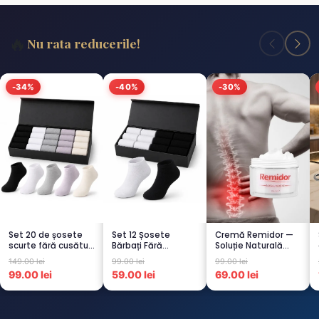
🔥
Nu rata reducerile!
-34%
-40%
-30%
Set 20 de șosete
Set 12 Șosete
Cremă Remidor —
scurte fără cusături
Bărbați Fără
Soluție Naturală
pentru femei – 5...
Cusături – 6 Albe +
pentru Dureri de
149.00 lei
99.00 lei
99.00 lei
6 Negre...
Spate...
99.00 lei
59.00 lei
69.00 lei