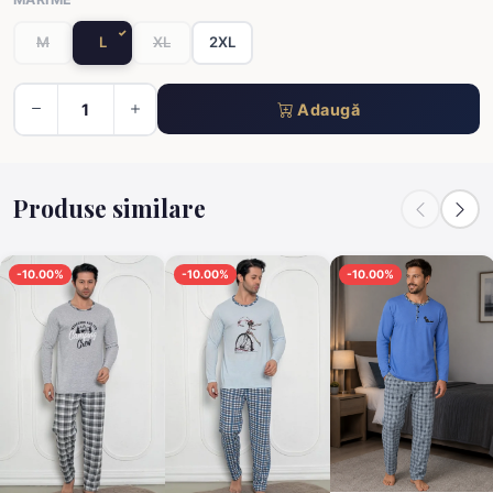
M
L
XL
2XL
Adaugă
Produse similare
-10.00%
-10.00%
-10.00%