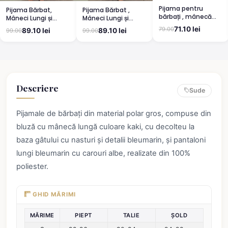
Pijama pentru
Pijama Bărbat,
Pijama Bărbat ,
bărbați , mânecă
Mâneci Lungi și
Mâneci Lungi și
lungă și pantaloni
Pantaloni Lungi
Pantaloni Lungi
71.10 lei
79.00
89.10 lei
89.10 lei
99.00
99.00
lungi, albastru
Asortați, Imprimeu
Asortați, Imprimeu
,,Camping'', gri
Bicicletă, Albastru
deschis
Descriere
Sude
Pijamale de bărbați din material polar gros, compuse din
bluză cu mânecă lungă culoare kaki, cu decolteu la
baza gâtului cu nasturi și detalii bleumarin, și pantaloni
lungi bleumarin cu carouri albe, realizate din 100%
poliester.
GHID MĂRIMI
MĂRIME
PIEPT
TALIE
ȘOLD