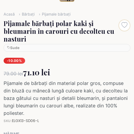
Acasă
Bărbați
Pijamale bărbați
Pijamale bărbați polar kaki și
bleumarin în carouri cu decolteu cu
nasturi
Sude
-10.00%
71.10 lei
79.00 lei
Pijamale de bărbați din material polar gros, compuse
din bluză cu mânecă lungă culoare kaki, cu decolteu la
baza gâtului cu nasturi și detalii bleumarin, și pantaloni
lungi bleumarin cu carouri albe, realizate din 100%
poliester.
ELGX13-SD06-L
SKU:
MĂRIME