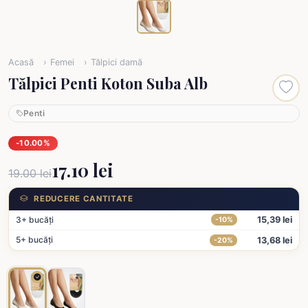
Acasă
Femei
Tălpici damă
Tălpici Penti Koton Suba Alb
Penti
-10.00%
17.10 lei
19.00 lei
REDUCERE CANTITATE
3+ bucăți
15,39 lei
-10%
5+ bucăți
13,68 lei
-20%