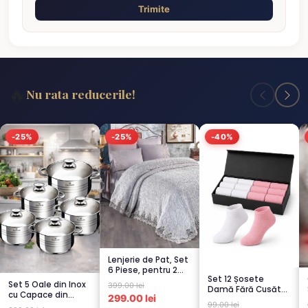
Trimite
🔥
Nu rata reducerile!
-25%
-25%
-40%
Lenjerie de Pat, Set
6 Piese, pentru 2
Set 12 Șosete
persoana, GRI -1...
Set 5 Oale din Inox
399.00 lei
Damă Fără Cusături
cu Capace din
299.00 lei
– 6 Albe + 6 Roz –
99.00 lei
Sticlă