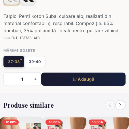
Tălpici Penti Koton Suba, culoare alb, realizați din
material confortabil și respirabil. Compoziție: 65%
bumbac, 35% poliamidă. Ideali pentru purtare zilnică.
PNT-TP3738-ALB
SKU:
MĂRIME SOSETE
37-38
39-40
Adaugă
Produse similare
-10.00%
-10.00%
-10.00%