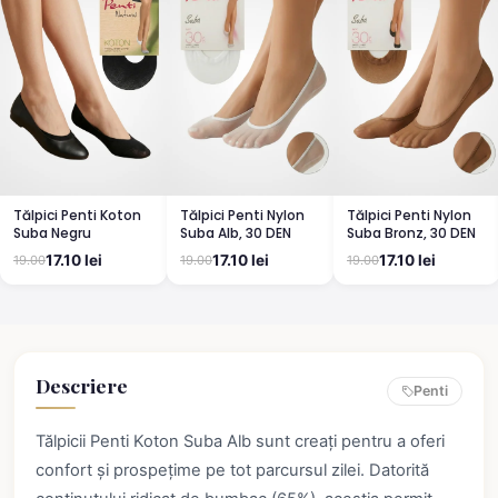
Tălpici Penti Koton
Tălpici Penti Nylon
Tălpici Penti Nylon
Suba Negru
Suba Alb, 30 DEN
Suba Bronz, 30 DEN
17.10 lei
17.10 lei
17.10 lei
19.00
19.00
19.00
Descriere
Penti
Tălpicii Penti Koton Suba Alb sunt creați pentru a oferi
confort și prospețime pe tot parcursul zilei. Datorită