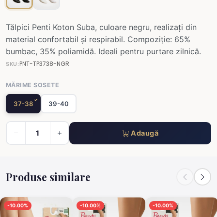
Tălpici Penti Koton Suba, culoare negru, realizați din
material confortabil și respirabil. Compoziție: 65%
bumbac, 35% poliamidă. Ideali pentru purtare zilnică.
PNT-TP3738-NGR
SKU:
MĂRIME SOSETE
37-38
39-40
Adaugă
Produse similare
-10.00%
-10.00%
-10.00%