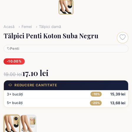
Acasă
Femei
Tălpici damă
Tălpici Penti Koton Suba Negru
Penti
-10.00%
17.10 lei
19.00 lei
REDUCERE CANTITATE
3+ bucăți
15,39 lei
-10%
5+ bucăți
13,68 lei
-20%