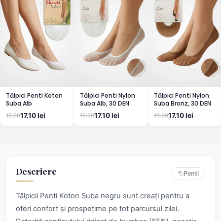
Tălpici Penti Koton
Tălpici Penti Nylon
Tălpici Penti Nylon
Suba Alb
Suba Alb, 30 DEN
Suba Bronz, 30 DEN
17.10 lei
17.10 lei
17.10 lei
19.00
19.00
19.00
Descriere
Penti
Tălpicii Penti Koton Suba negru sunt creați pentru a
oferi confort și prospețime pe tot parcursul zilei.