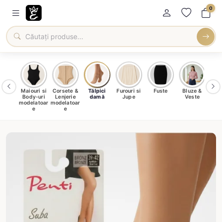
0
tieră
Maiouri si
Corsete &
Tălpici
Furouri si
Fuste
Bluze &
Căm
Body-uri
Lenjerie
damă
Jupe
Veste
no
modelatoar
modelatoar
e
e