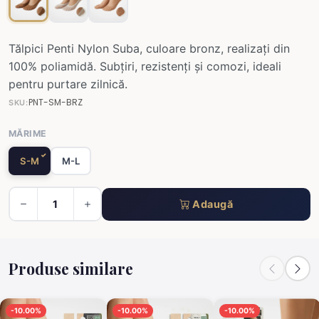
Tălpici Penti Nylon Suba, culoare bronz, realizați din
100% poliamidă. Subțiri, rezistenți și comozi, ideali
pentru purtare zilnică.
PNT-SM-BRZ
SKU:
MĂRIME
S-M
M-L
Adaugă
Produse similare
-10.00%
-10.00%
-10.00%