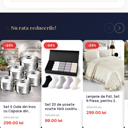
🔥
Nu rata reducerile!
-25%
-34%
-25%
Lenjerie de Pat, Set
6 Piese, pentru 2
Set 20 de șosete
persoana, CREM-
Set 5 Oale din Inox
399.00 lei
scurte fără cusături
4...
cu Capace din
299.00 lei
pentru femei – 5...
149.00 lei
Sticlă
399.00 lei
Termorezistent...
99.00 lei
299.00 lei