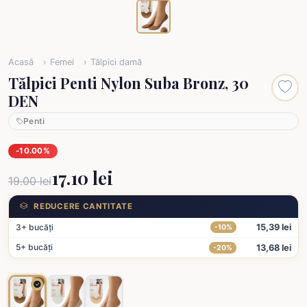
Acasă
Femei
Tălpici damă
Tălpici Penti Nylon Suba Bronz, 30
DEN
Penti
-10.00%
17.10 lei
19.00 lei
REDUCERE CANTITATE
3+ bucăți
15,39 lei
-10%
5+ bucăți
13,68 lei
-20%