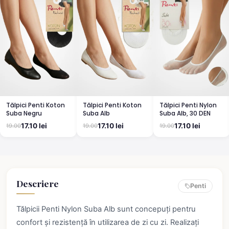
Tălpici Penti Koton
Tălpici Penti Koton
Tălpici Penti Nylon
Suba Negru
Suba Alb
Suba Alb, 30 DEN
17.10 lei
17.10 lei
17.10 lei
19.00
19.00
19.00
Descriere
Penti
Tălpicii Penti Nylon Suba Alb sunt concepuți pentru
confort și rezistență în utilizarea de zi cu zi. Realizați