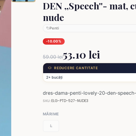
DEN ,,Speech''- mat, 
nude
Penti
-10.00%
53.10 lei
59.00 lei
REDUCERE CANTITATE
2+ bucăți
dres-dama-penti-lovely-20-den-speech
ELG-PTD-527-NUDE3
SKU:
MĂRIME
L