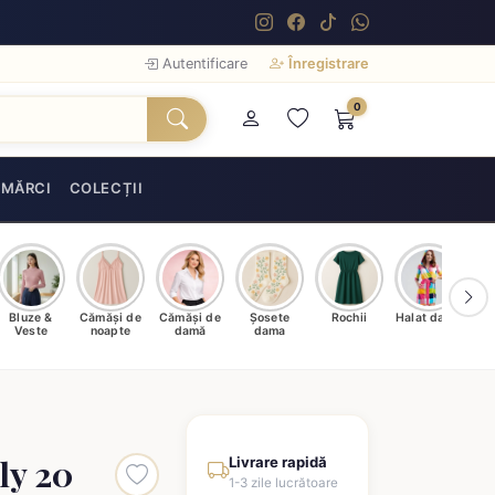
Autentificare
Înregistrare
0
MĂRCI
COLECȚII
Bluze &
Cămăși de
Cămăși de
Șosete
Rochii
Halat damă
T
Veste
noapte
damă
dama
ly 20
Livrare rapidă
1-3 zile lucrătoare