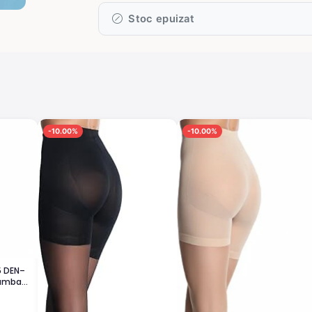
Stoc epuizat
-10.00%
-10.00%
15 DEN–
 bumbac,