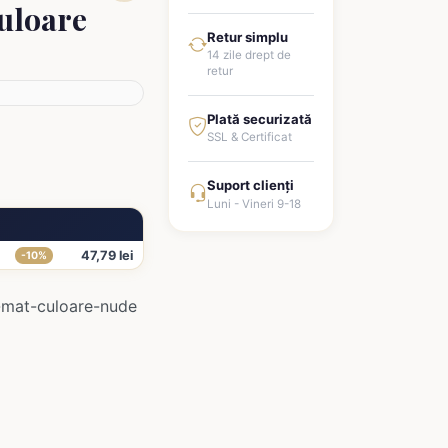
culoare
Retur simplu
14 zile drept de
retur
Plată securizată
SSL & Certificat
Suport clienți
Luni - Vineri 9-18
47,79 lei
-10%
-mat-culoare-nude