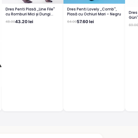
Dres Penti Plasă ,,Line File"
Dres Penti Lovely ,,Comb'',
Dres 
cu Romburi Mici și Dungi
Plasă cu Ochiuri Mari – Negru
Gün'
Laterale – Negru
43.20 lei
57.60 lei
48.00
64.00
69.0