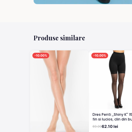
Produse similare
-10.00%
-10.00%
Dres Penti ,,Shiny K'' 
fin si lucios, clin din
bronz
62.10 lei
69.00