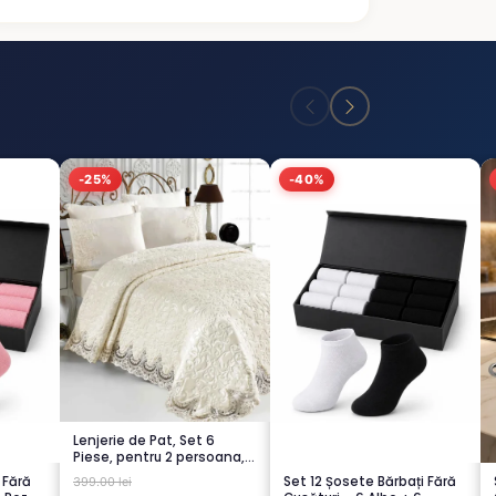
-25%
-40%
Lenjerie de Pat, Set 6
Piese, pentru 2 persoana,
CREM-4...
 Fără
Set 12 Șosete Bărbați Fără
399.00 lei