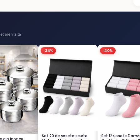
ecare vizită
-34%
-40%
Set 20 de șosete scurte
Set 12 Șosete Damă
e din Inox cu