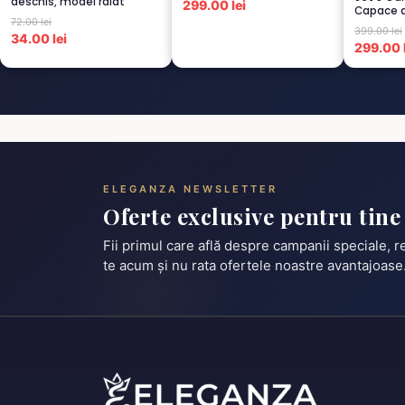
deschis, model raiat
299.00 lei
Capace d
72.00 lei
Termorez
399.00 lei
34.00 lei
299.00 l
ELEGANZA NEWSLETTER
Oferte exclusive pentru tine
Fii primul care află despre campanii speciale, 
te acum și nu rata ofertele noastre avantajoase