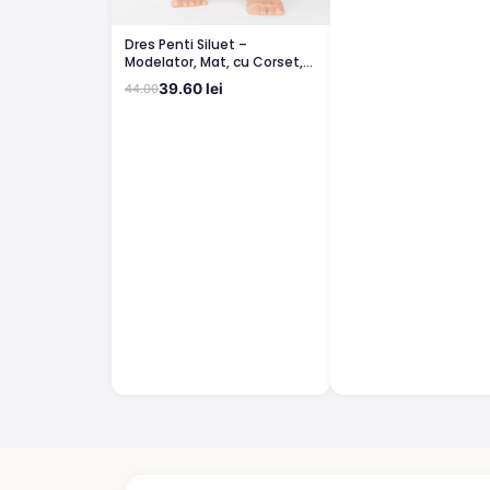
Dres Penti Siluet –
Modelator, Mat, cu Corset,
Light Nude
39.60 lei
44.00