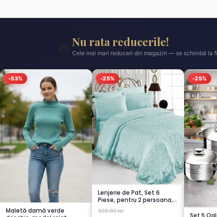
Nu rata reducerile!
🔥
Cele mai mari reduceri din magazin — se schimbă la fi
-53%
-25%
-25%
Lenjerie de Pat, Set 6
Piese, pentru 2 persoana,
TURCOA...
Maletă damă verde
399.00 lei
Set 5 Oal