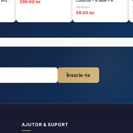
6 Roz –
Cusături – 6 Albe + 6
299.00 lei
Negre...
99.00 lei
59.00 lei
Înscrie-te
AJUTOR & SUPORT