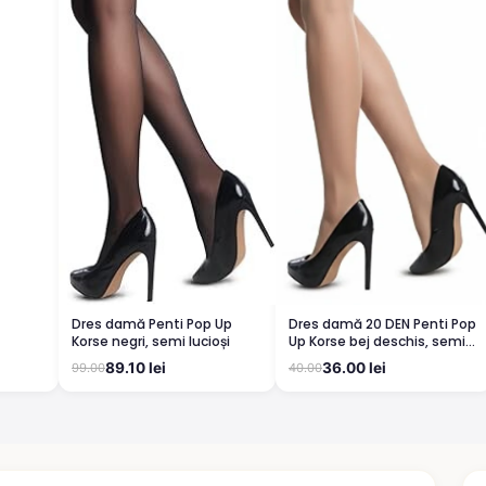
Dres damă 20 DEN Penti Pop
Dres damă Penti Pop Up
Up Korse bej deschis, semi
Korse negri, semi lucioși
lucioși
36.00 lei
89.10 lei
40.00
99.00