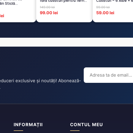
fără cusături pentru femei
Cusături – 6 Albe + 
in Sticlă
– 5...
Scu...
149.00 lei
99.00 lei
istent...
99.00 lei
59.00 lei
ei
reduceri exclusive și noutăți! Abonează-
.
INFORMAȚII
CONTUL MEU