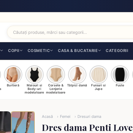
I
COPII
COSMETIC
CASA & BUCATARIE
CATEGORII
Burtieră
Maiouri si
Corsete &
Tălpici damă
Furouri si
Fuste
a
Body-uri
Lenjerie
Jupe
modelatoare
modelatoare
Acasă
Femei
Dresuri dama
Dres dama Penti Love