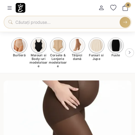
0
oți &
Burtieră
Maiouri si
Corsete &
Tălpici
Furouri si
Fuste
Blu
eri
Body-uri
Lenjerie
damă
Jupe
Ve
ma
modelatoar
modelatoar
e
e