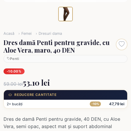
Acasă
Femei
Dresuri dama
Dres damă Penti pentru gravide, cu
Aloe Vera, maro, 40 DEN
Penti
-10.00%
53.10 lei
59.00 lei
REDUCERE CANTITATE
2+ bucăți
47,79 lei
-10%
Dres de damă Penti pentru gravide, 40 DEN, cu Aloe
Vera, semi opac, aspect mat și suport abdominal