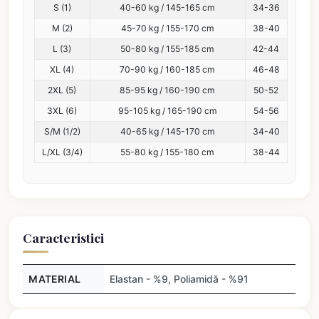
S (1)
40-60 kg / 145-165 cm
34-36
M (2)
45-70 kg / 155-170 cm
38-40
L (3)
50-80 kg / 155-185 cm
42-44
XL (4)
70-90 kg / 160-185 cm
46-48
2XL (5)
85-95 kg / 160-190 cm
50-52
3XL (6)
95-105 kg / 165-190 cm
54-56
S/M (1/2)
40-65 kg / 145-170 cm
34-40
L/XL (3/4)
55-80 kg / 155-180 cm
38-44
Caracteristici
MATERIAL
Elastan - %9, Poliamidă - %91