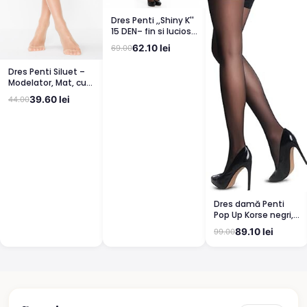
Dres Penti ,,Shiny K''
15 DEN– fin si lucios,
clin din bumbac,
62.10 lei
69.00
bronz
Dres Penti Siluet –
Modelator, Mat, cu
Corset, Light Nude
39.60 lei
44.00
Dres damă Penti
Pop Up Korse negri,
semi lucioși
89.10 lei
99.00