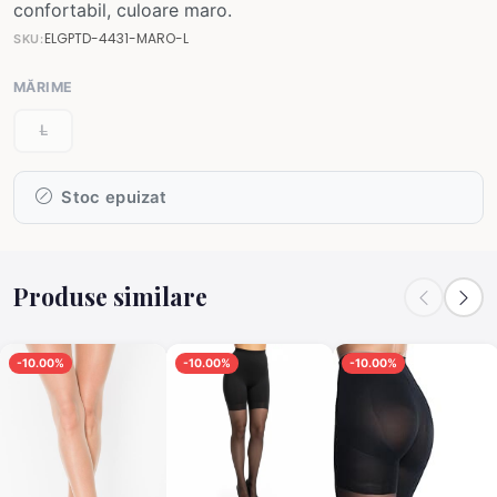
confortabil, culoare maro.
ELGPTD-4431-MARO-L
SKU:
MĂRIME
L
Stoc epuizat
Produse similare
-10.00%
-10.00%
-10.00%