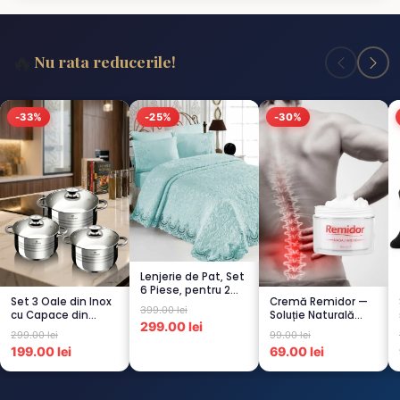
🔥
Nu rata reducerile!
-33%
-25%
-30%
Lenjerie de Pat, Set
6 Piese, pentru 2
Set 3 Oale din Inox
Cremă Remidor —
persoana,
399.00 lei
cu Capace din
Soluție Naturală
TURCOA...
299.00 lei
Sticlă
pentru Dureri de
299.00 lei
99.00 lei
Termorezistent...
Spate...
199.00 lei
69.00 lei