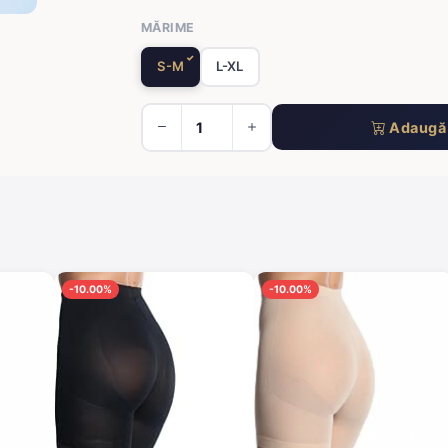
MĂRIME
S-M
L-XL
Adaugă 
-10.00%
-10.00%