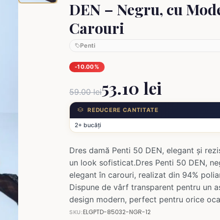
DEN – Negru, cu Mod
Carouri
Penti
-10.00%
53.10 lei
59.00 lei
REDUCERE CANTITATE
2+ bucăți
Dres damă Penti 50 DEN, elegant și rezis
un look sofisticat.Dres Penti 50 DEN, n
elegant în carouri, realizat din 94% poli
Dispune de vârf transparent pentru un as
design modern, perfect pentru orice oca
ELGPTD-85032-NGR-12
SKU: