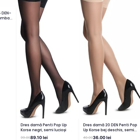
15 DEN–
 bumbac,
Dres damă 20 DEN Penti Pop
Dres damă Penti Pop Up
Up Korse bej deschis, semi
Korse negri, semi lucioși
lucioși
36.00 lei
89.10 lei
40.00
99.00