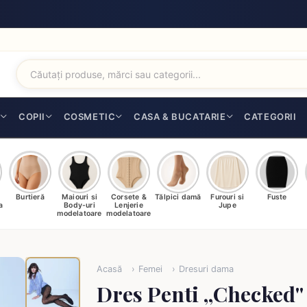
I
COPII
COSMETIC
CASA & BUCATARIE
CATEGORII
Burtieră
Maiouri si
Corsete &
Tălpici damă
Furouri si
Fuste
a
Body-uri
Lenjerie
Jupe
modelatoare
modelatoare
Acasă
Femei
Dresuri dama
Dres Penti ,,Checked''