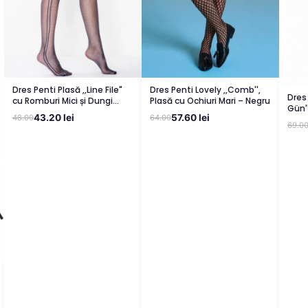
Dres Penti Plasă ,,Line File"
Dres Penti Lovely ,,Comb'',
Dres 
cu Romburi Mici și Dungi
Plasă cu Ochiuri Mari – Negru
Gün'
Laterale – Negru
43.20 lei
57.60 lei
48.00
64.00
69.0