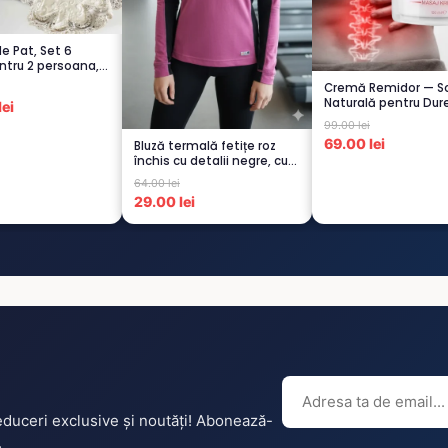
de Pat, Set 6
ntru 2 persoana,
.
Cremă Remidor — So
Naturală pentru Dure
ei
Spate...
99.00 lei
69.00 lei
Bluză termală fetițe roz
închis cu detalii negre, cu
pu...
64.00 lei
29.00 lei
reduceri exclusive și noutăți! Abonează-
.