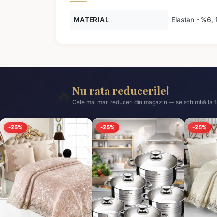
MATERIAL
Elastan - %6,
Nu rata reducerile!
🔥
Cele mai mari reduceri din magazin — se schimbă la fi
-25%
-25%
-25%