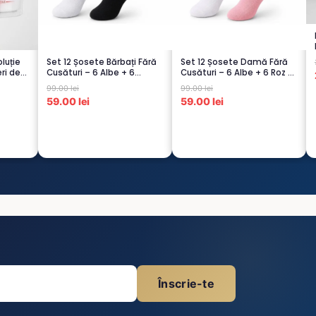
luție
Set 12 Șosete Bărbați Fără
Set 12 Șosete Damă Fără
ri de
Cusături – 6 Albe + 6
Cusături – 6 Albe + 6 Roz –
Negre...
Scu...
99.00 lei
99.00 lei
59.00 lei
59.00 lei
Înscrie-te