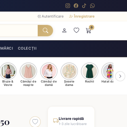
Autentificare
Înregistrare
0
MĂRCI
COLECȚII
Bluze &
Cămăși de
Cămăși de
Șosete
Rochii
Halat damă
T
Veste
noapte
damă
dama
 50
Livrare rapidă
1-3 zile lucrătoare