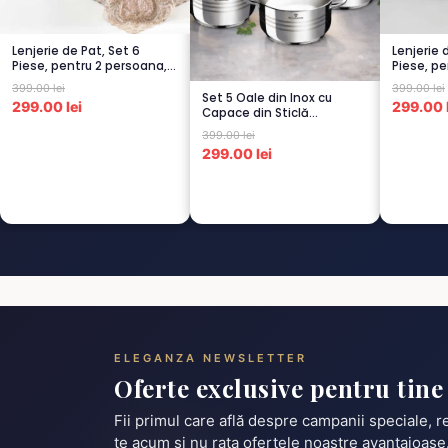
Lenjerie de Pat, Set 6
Lenjerie 
Piese, pentru 2 persoana,
Piese, pe
CAPUCI...
CREM-4..
399.00 lei
399.00 lei
Set 5 Oale din Inox cu
299.00 lei
299.00 l
Capace din Sticlă
Termorezistent...
399.00 lei
299.00 lei
ELEGANZA NEWSLETTER
Oferte exclusive pentru tine
Fii primul care află despre campanii speciale, 
te acum și nu rata ofertele noastre avantajoase