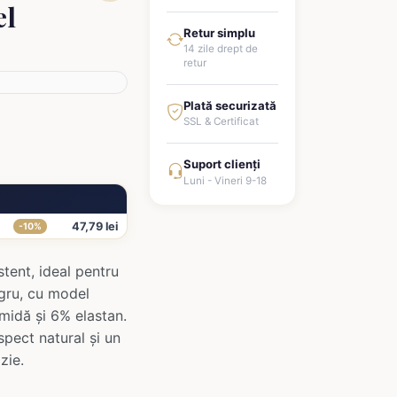
el
Retur simplu
14 zile drept de
retur
Plată securizată
SSL & Certificat
Suport clienți
Luni - Vineri 9-18
47,79 lei
-10%
tent, ideal pentru
egru, cu model
amidă și 6% elastan.
pect natural și un
zie.