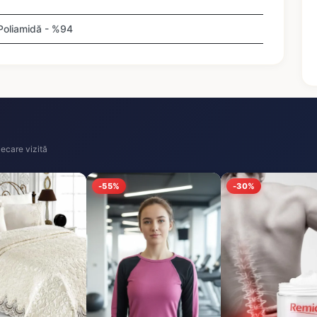
 Poliamidă - %94
ecare vizită
-55%
-30%