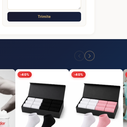
Trimite
-40%
-40%