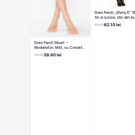
Dres Penti ,,Shiny K'' 
fin si lucios, clin din
bronz
62.10 lei
69.00
Dres Penti Siluet –
Modelator, Mat, cu Corset,
Light Nude
39.60 lei
44.00