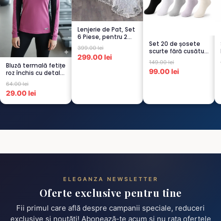
Lenjerie de Pat, Set
6 Piese, pentru 2
Set 20 de șosete
persoana, GRI -1...
399.00 lei
scurte fără cusături
299.00 lei
pentru femei – 5...
149.00 lei
Bluză termală fetițe
99.00 lei
roz închis cu detalii
negre, cu pu...
64.00 lei
29.00 lei
ELEGANZA NEWSLETTER
Oferte exclusive pentru tine
Fii primul care află despre campanii speciale, reduceri
exclusive și noutăți! Abonează-te acum și nu rata ofertele