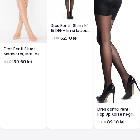
Dres Penti ,,Shiny K''
15 DEN– fin si lucios,
clin din bumbac,
62.10 lei
69.00
bronz
Dres Penti Siluet –
Modelator, Mat, cu
Corset, Light Nude
39.60 lei
44.00
Dres damă Penti
Pop Up Korse negri,
semi lucioși
89.10 lei
99.00