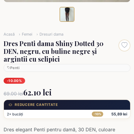
Acasă
Femei
Dresuri dama
Dres Penti dama Shiny Dotted 30
DEN, negru, cu buline negre și
argintii cu sclipici
Penti
-10.00%
62.10 lei
69.00 lei
REDUCERE CANTITATE
2+ bucăți
55,89 lei
-10%
Dres elegant Penti pentru damă, 30 DEN, culoare