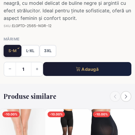
neagră, cu model delicat de buline negre și argintii cu
efect strălucitor. Ideal pentru ținute sofisticate, oferă un
aspect feminin și confort sporit.
ELGPTD-2565-NGR-12
SKU:
MĂRIME
S-M
L-XL
3XL
Adaugă
Produse similare
-10.00%
-10.00%
-10.00%