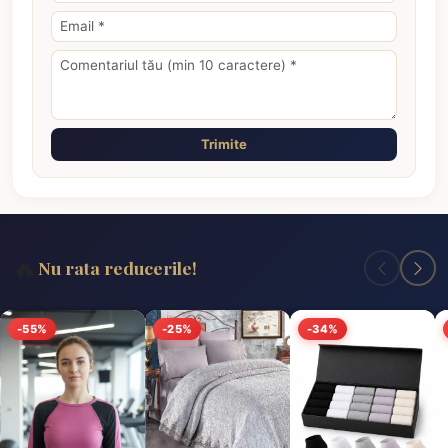
Trimite
🔥
Nu rata reducerile!
-55%
-25%
-34%