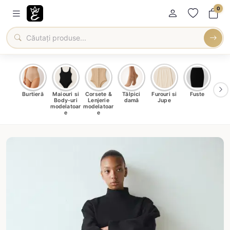
0
oți &
Burtieră
Maiouri si
Corsete &
Tălpici
Furouri si
Fuste
Blu
eri
Body-uri
Lenjerie
damă
Jupe
Ve
ma
modelatoar
modelatoar
e
e