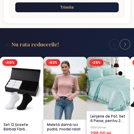
Trimite
🔥
Nu rata reducerile!
-40%
-53%
-25%
Lenjerie de Pat, Set
6 Piese, pentru 2
Set 12 Șosete
Maletă damă roz
persoana,
399.00 lei
Bărbați Fără
pudră, model raiat
TURCOA...
299.00 lei
Cusături – 6 Albe +