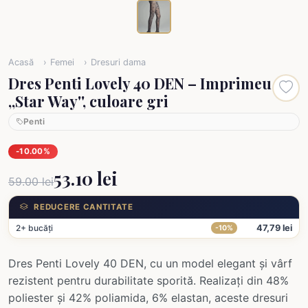
Acasă
Femei
Dresuri dama
Dres Penti Lovely 40 DEN – Imprimeu
,,Star Way'', culoare gri
Penti
-10.00%
53.10 lei
59.00 lei
REDUCERE CANTITATE
2+ bucăți
47,79 lei
-10%
Dres Penti Lovely 40 DEN, cu un model elegant și vârf
rezistent pentru durabilitate sporită. Realizați din 48%
poliester și 42% poliamida, 6% elastan, aceste dresuri