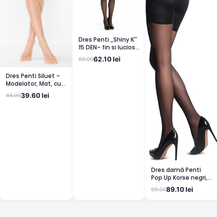
Dres Penti ,,Shiny K''
15 DEN– fin si lucios,
clin din bumbac,
62.10 lei
69.00
bronz
Dres Penti Siluet –
Modelator, Mat, cu
Corset, Light Nude
39.60 lei
44.00
Dres damă Penti
Pop Up Korse negri,
semi lucioși
89.10 lei
99.00