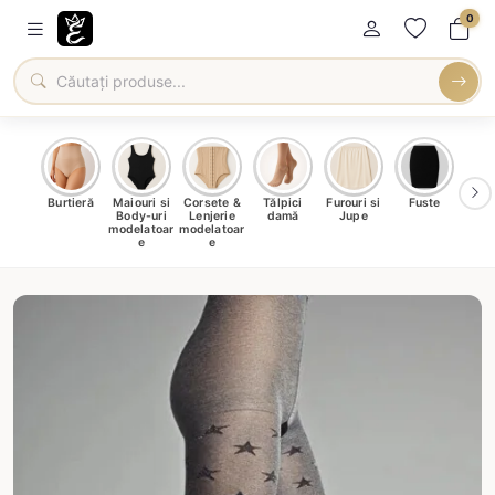
0
oți &
Burtieră
Maiouri si
Corsete &
Tălpici
Furouri si
Fuste
Blu
eri
Body-uri
Lenjerie
damă
Jupe
Ve
ma
modelatoar
modelatoar
e
e