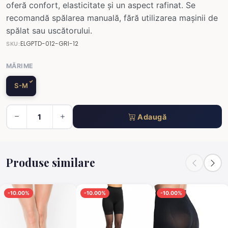
oferă confort, elasticitate și un aspect rafinat. Se
recomandă spălarea manuală, fără utilizarea mașinii de
spălat sau uscătorului.
ELGPTD-012-GRI-12
SKU:
MĂRIME
S-M
Adaugă
Produse similare
-10.00%
-10.00%
-10.00%