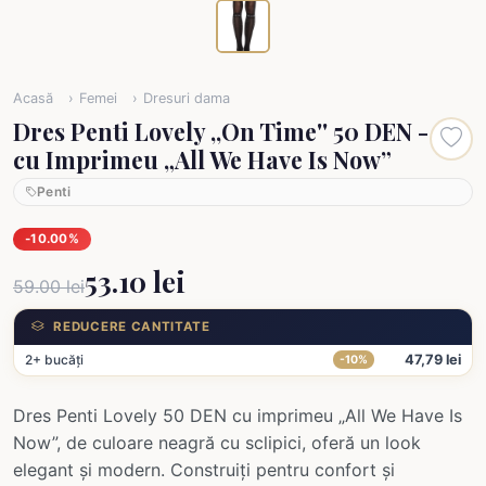
Acasă
Femei
Dresuri dama
Dres Penti Lovely ,,On Time'' 50 DEN -
cu Imprimeu „All We Have Is Now”
Penti
-10.00%
53.10 lei
59.00 lei
REDUCERE CANTITATE
2+ bucăți
47,79 lei
-10%
Dres Penti Lovely 50 DEN cu imprimeu „All We Have Is
Now”, de culoare neagră cu sclipici, oferă un look
elegant și modern. Construiți pentru confort și