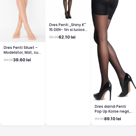
Dres Penti ,,Shiny K''
15 DEN– fin si lucios,
clin din bumbac,
62.10 lei
69.00
bronz
Dres Penti Siluet –
Modelator, Mat, cu
Corset, Light Nude
39.60 lei
44.00
Dres damă Penti
Pop Up Korse negri,
semi lucioși
89.10 lei
99.00