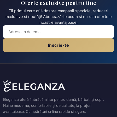
Oferte exclusive pentru tine
Fii primul care află despre campanii speciale, reduceri
exclusive și noutăți! Abonează-te acum și nu rata ofertele
noastre avantajoase.
Înscrie-te
Eleganza oferă îmbrăcăminte pentru damă, bărbați și copii.
Haine moderne, confortabile și de calitate, la prețuri
avantajoase. Cumpărături online rapide și sigure.