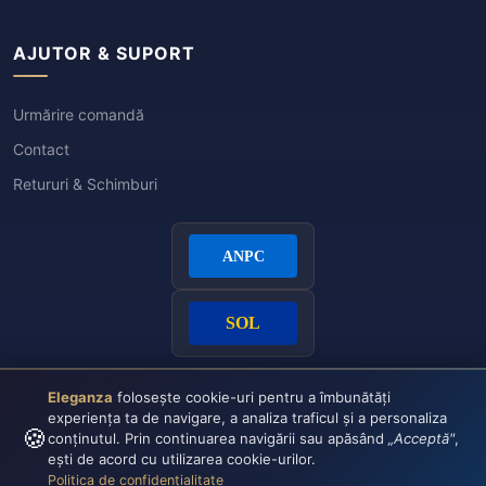
AJUTOR & SUPORT
Urmărire comandă
Contact
Retururi & Schimburi
Eleganza
folosește cookie-uri pentru a îmbunătăți
experiența ta de navigare, a analiza traficul și a personaliza
🍪
conținutul. Prin continuarea navigării sau apăsând
„Acceptă"
,
ești de acord cu utilizarea cookie-urilor.
Politica de confidențialitate
Plata securizată:
VISA
CASH