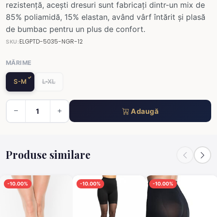
rezistență, acești dresuri sunt fabricați dintr-un mix de
85% poliamidă, 15% elastan, având vârf întărit și plasă
de bumbac pentru un plus de confort.
ELGPTD-5035-NGR-12
SKU:
MĂRIME
S-M
L-XL
Adaugă
Produse similare
-10.00%
-10.00%
-10.00%