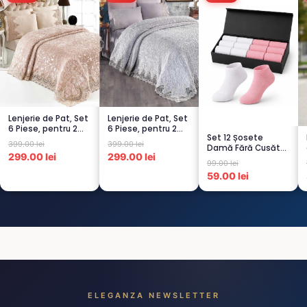
Lenjerie de Pat, Set
Lenjerie de Pat, Set
6 Piese, pentru 2
6 Piese, pentru 2
Set 12 Șosete
persoana, CAPUCI...
persoana, GRI -1...
399.00 lei
399.00 lei
Damă Fără Cusături
299.00 lei
299.00 lei
– 6 Albe + 6 Roz –
99.00 lei
Scu...
59.00 lei
ELEGANZA NEWSLETTER