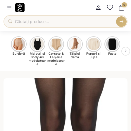
0
oți &
Burtieră
Maiouri si
Corsete &
Tălpici
Furouri si
Fuste
Blu
eri
Body-uri
Lenjerie
damă
Jupe
Ve
ma
modelatoar
modelatoar
e
e