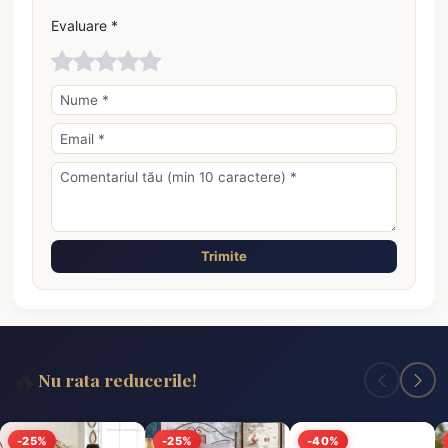
Evaluare *
Trimite
🔥
Nu rata reducerile!
-25%
-25%
-40%