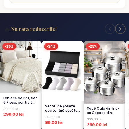
🔥
Nu rata reducerile!
-25%
-34%
-25%
Lenjerie de Pat, Set
6 Piese, pentru 2
Set 20 de șosete
persoana, CREM-
Set 5 Oale din Inox
399.00 lei
scurte fără cusături
4...
cu Capace din
299.00 lei
pentru femei – 5...
149.00 lei
Sticlă
399.00 lei
Termorezistent...
99.00 lei
299.00 lei