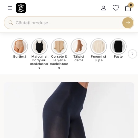
0
oți &
Burtieră
Maiouri si
Corsete &
Tălpici
Furouri si
Fuste
Blu
eri
Body-uri
Lenjerie
damă
Jupe
Ve
ma
modelatoar
modelatoar
e
e