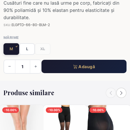
Cusături fine care nu lasă urme pe corp, fabricați din
90% poliamidă și 10% elastan pentru elasticitate și
durabilitate.
ELGPTD-66-80-BLM-2
SKU:
MĂRIME
M
L
XL
Adaugă
Produse similare
-10.00%
-10.00%
-10.00%