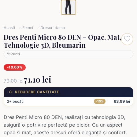
Acasă
Femei
Dresuri dama
Dres Penti Micro 80 DEN – Opac, Mat,
Tehnologie 3D, Bleumarin
Penti
-10.00%
71.10 lei
79.00 lei
REDUCERE CANTITATE
2+ bucăți
63,99 lei
-10%
Dres Penti Micro 80 DEN, realizați cu tehnologia 3D,
asigură o potrivire perfectă pe picior. Cu un aspect
opac și mat, acește dresuri oferă eleganță și confort.