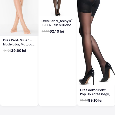
Dres Penti ,,Shiny K''
15 DEN– fin si lucios,
clin din bumbac,
62.10 lei
69.00
bronz
Dres Penti Siluet –
Modelator, Mat, cu
Corset, Light Nude
39.60 lei
44.00
Dres damă Penti
Pop Up Korse negri,
semi lucioși
89.10 lei
99.00