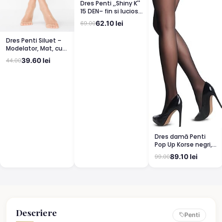
Dres Penti ,,Shiny K''
15 DEN– fin si lucios,
clin din bumbac,
62.10 lei
69.00
bronz
Dres Penti Siluet –
Modelator, Mat, cu
Corset, Light Nude
39.60 lei
44.00
Dres damă Penti
Pop Up Korse negri,
semi lucioși
89.10 lei
99.00
Descriere
Penti