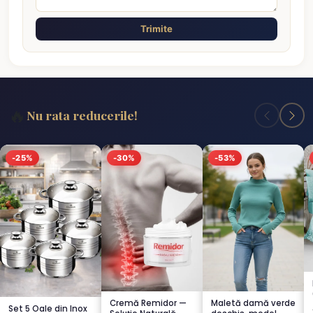
Trimite
🔥
Nu rata reducerile!
-25%
-30%
-53%
Cremă Remidor —
Maletă damă verde
Set 5 Oale din Inox