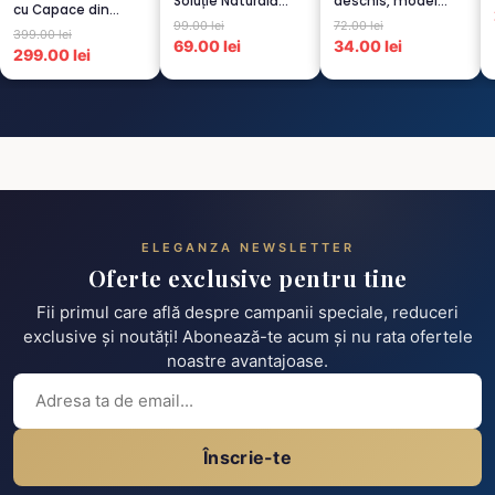
Soluție Naturală
deschis, model
cu Capace din
pentru Dureri de
raiat
99.00 lei
72.00 lei
Sticlă
Spate...
399.00 lei
Termorezistent...
69.00 lei
34.00 lei
299.00 lei
ELEGANZA NEWSLETTER
Oferte exclusive pentru tine
Fii primul care află despre campanii speciale, reduceri
exclusive și noutăți! Abonează-te acum și nu rata ofertele
noastre avantajoase.
Înscrie-te