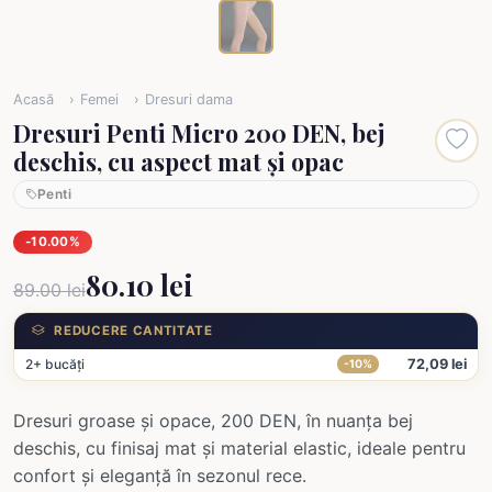
Acasă
Femei
Dresuri dama
Dresuri Penti Micro 200 DEN, bej
deschis, cu aspect mat și opac
Penti
-10.00%
80.10 lei
89.00 lei
REDUCERE CANTITATE
2+ bucăți
72,09 lei
-10%
Dresuri groase și opace, 200 DEN, în nuanța bej
deschis, cu finisaj mat și material elastic, ideale pentru
confort și eleganță în sezonul rece.