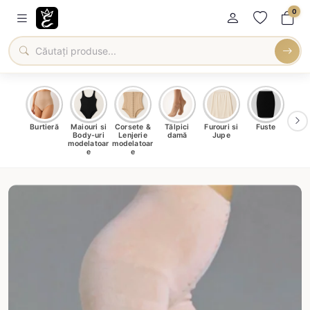
0
oți &
Burtieră
Maiouri si
Corsete &
Tălpici
Furouri si
Fuste
Blu
eri
Body-uri
Lenjerie
damă
Jupe
Ve
ma
modelatoar
modelatoar
e
e