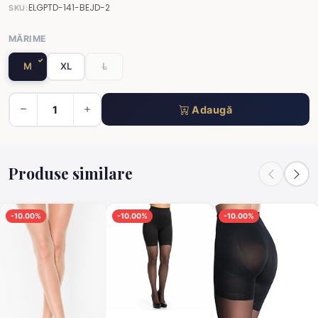
ELGPTD-141-BEJD-2
SKU:
MĂRIME
M
XL
L
Adaugă
Produse similare
-10.00%
-10.00%
-10.00%