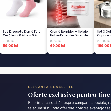
Set 12 Șosete Damă Fără
Cremă Remidor — Soluție
Set 3 Oal
Cusături – 6 Albe + 6 Roz –
Naturală pentru Dureri de
Capace d
Scu...
Spate...
Termorez
99.00 lei
99.00 lei
299.00 lei
59.00 lei
69.00 lei
199.00 l
ELEGANZA NEWSLETTER
Oferte exclusive pentru tine
Fii primul care află despre campanii speciale, 
te acum și nu rata ofertele noastre avantajoase