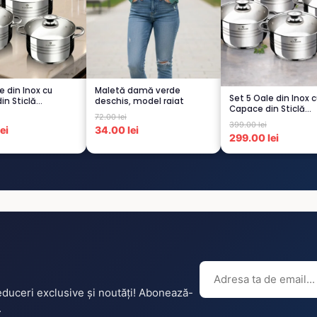
e din Inox cu
Maletă damă verde
Set 5 Oale din Inox 
in Sticlă
deschis, model raiat
Capace din Sticlă
istent...
72.00 lei
Termorezistent...
399.00 lei
ei
34.00 lei
299.00 lei
reduceri exclusive și noutăți! Abonează-
.