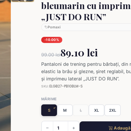
bleumarin cu imprim
„JUST DO RUN”
Pomaxi
-10.00%
89.10 lei
99.00 lei
Pantaloni de trening pentru bărbați, din 
elastic la brâu și glezne, șiret reglabil,
și imprimeu lateral „JUST DO RUN”.
ELGB27-PB10BLM-S
SKU:
MĂRIME
S
M
L
XL
2XL
Adaugă 