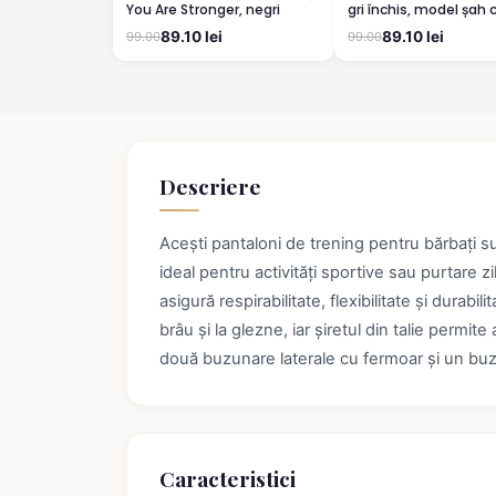
You Are Stronger, negri
gri închis, model șah 
detalii roșii
89.10 lei
89.10 lei
99.00
99.00
Descriere
Acești pantaloni de trening pentru bărbați sun
ideal pentru activități sportive sau purtare z
asigură respirabilitate, flexibilitate și durabi
brâu și la glezne, iar șiretul din talie perm
două buzunare laterale cu fermoar și un buzun
Caracteristici