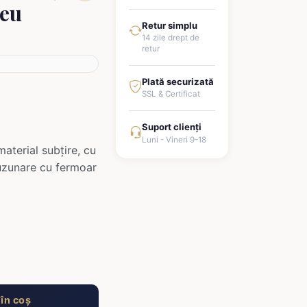
eu
Retur simplu
14 zile drept de
retur
Plată securizată
SSL & Certificat
Suport clienți
Luni - Vineri 9-18
material subțire, cu
 buzunare cu fermoar
în coș