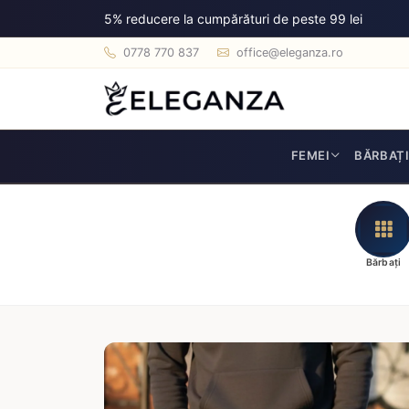
5% reducere la cumpărături de peste 99 lei
0778 770 837
office@eleganza.ro
FEMEI
BĂRBAȚ
Bărbați