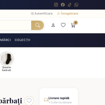
Autentificare
Înregistrare
0
MĂRCI
COLECȚII
Șosete
barbati
bărbați
Livrare rapidă
1-3 zile lucrătoare