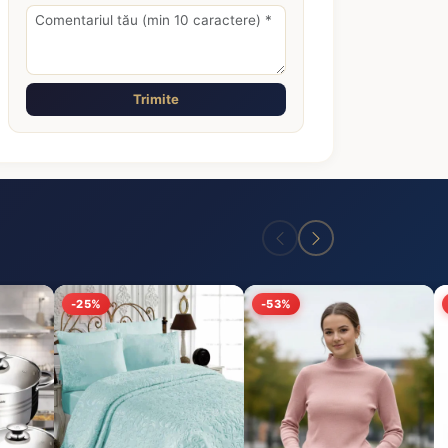
Trimite
-25%
-53%