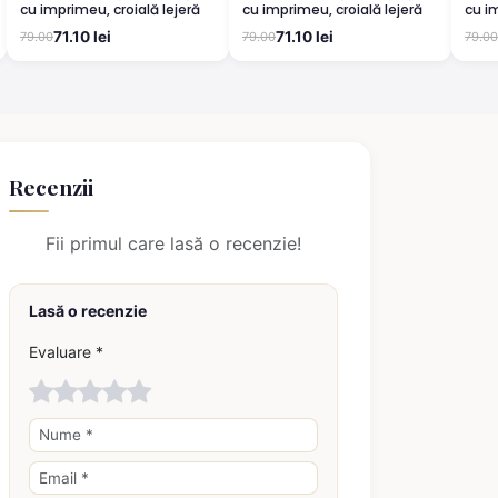
cu imprimeu, croială lejeră
cu imprimeu, croială lejeră
cu im
71.10 lei
71.10 lei
79.00
79.00
79.00
Recenzii
Fii primul care lasă o recenzie!
Lasă o recenzie
Evaluare *