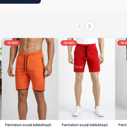
-10.00%
-10.00%
-10.
Pantaloni scurți bărbătești
Pantaloni scurți bărbătești
Pant