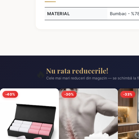
MATERIAL
Bumbac - %78,
Nu rata reducerile!
🔥
Cele mai mari reduceri din magazin — se schimbă la fi
-40%
-30%
-33%