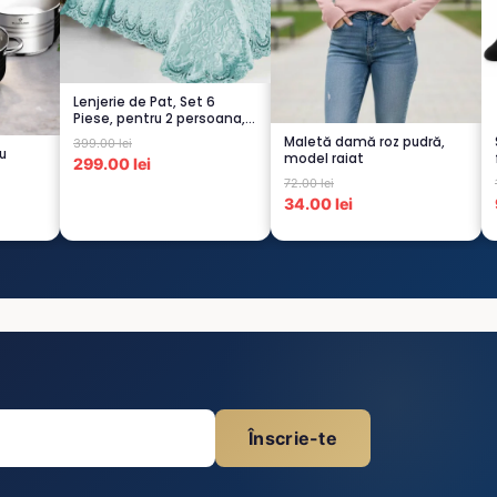
Lenjerie de Pat, Set 6
Piese, pentru 2 persoana,
TURCOA...
Maletă damă roz pudră,
399.00 lei
cu
model raiat
299.00 lei
72.00 lei
34.00 lei
Înscrie-te