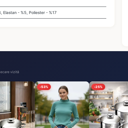
 Elastan - %5, Poliester - %17
ecare vizită
-53%
-25%