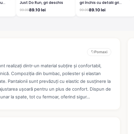
cu
Just Do Run, gri deschis
gri închis cu detalii gri
deschis, imprimeu „YOU ARE
89.10 lei
89.10 lei
99.00
99.00
STRONGER”
Pomaxi
t realizați dintr-un material subțire și confortabil,
ilnică. Compoziția din bumbac, poliester și elastan
litate. Pantalonii sunt prevăzuți cu elastic de susținere la
ite ajustarea ușoară pentru un plus de confort. Dispun de
ar la spate, tot cu fermoar, oferind sigur...