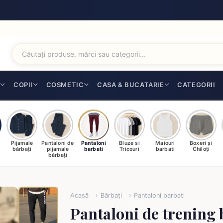
I
COPII
COSMETIC
CASA & BUCATARIE
CATEGORII
Pijamale
Pantaloni de
Pantaloni
Bluze si
Maiouri
Boxeri și
bărbați
pijamale
barbati
Tricouri
barbati
Chiloți
bărbați
Acasă
Bărbați
Pantaloni barbati
Pantaloni de trening 