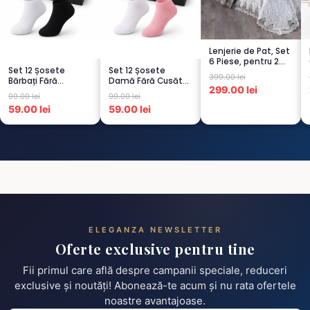
Lenjerie de Pat, Set
6 Piese, pentru 2
Set 12 Șosete
Set 12 Șosete
persoana, GRI -1...
399.00 lei
Bărbați Fără
Damă Fără Cusături
299.00 lei
Cusături – 6 Albe +
– 6 Albe + 6 Roz –
99.00 lei
99.00 lei
6 Negre...
Scu...
59.00 lei
59.00 lei
ELEGANZA NEWSLETTER
Oferte exclusive pentru tine
Fii primul care află despre campanii speciale, reduceri
exclusive și noutăți! Abonează-te acum și nu rata ofertele
noastre avantajoase.