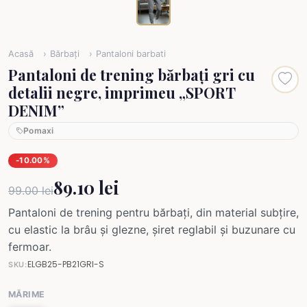
Acasă
Bărbați
Pantaloni barbati
Pantaloni de trening bărbați gri cu
detalii negre, imprimeu „SPORT
DENIM”
Pomaxi
-10.00%
89.10 lei
99.00 lei
Pantaloni de trening pentru bărbați, din material subțire,
cu elastic la brâu și glezne, șiret reglabil și buzunare cu
fermoar.
ELGB25-PB21GRI-S
SKU:
MĂRIME