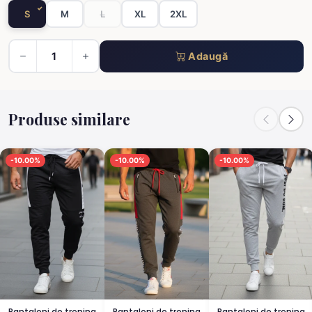
S
M
L
XL
2XL
Adaugă
Produse similare
-10.00%
-10.00%
-10.00%
Pantaloni de trening
Pantaloni de trening
Pantaloni de trening