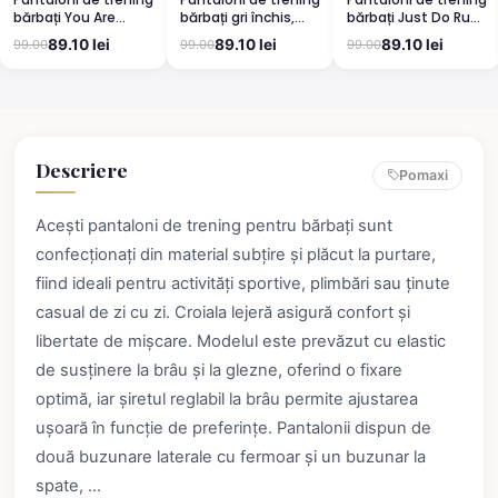
bărbați You Are
bărbați gri închis,
bărbați Just Do Run,
Stronger, negri
model șah cu detalii
gri deschis
89.10 lei
89.10 lei
89.10 lei
99.00
99.00
99.00
roșii
Descriere
Pomaxi
Acești pantaloni de trening pentru bărbați sunt
confecționați din material subțire și plăcut la purtare,
fiind ideali pentru activități sportive, plimbări sau ținute
casual de zi cu zi. Croiala lejeră asigură confort și
libertate de mișcare. Modelul este prevăzut cu elastic
de susținere la brâu și la glezne, oferind o fixare
optimă, iar șiretul reglabil la brâu permite ajustarea
ușoară în funcție de preferințe. Pantalonii dispun de
două buzunare laterale cu fermoar și un buzunar la
spate, ...