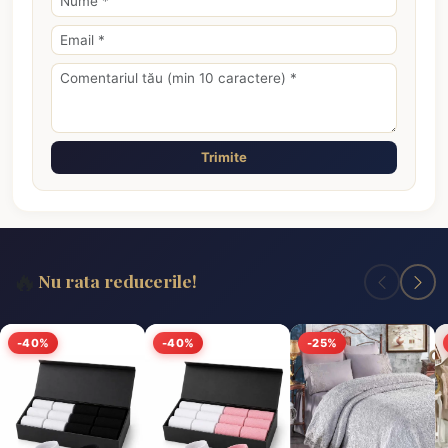
Trimite
🔥
Nu rata reducerile!
-40%
-40%
-25%