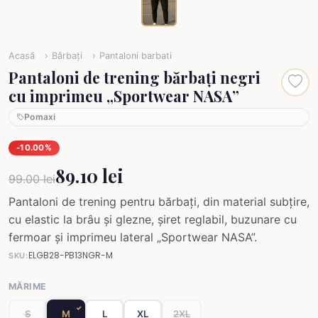
Acasă
Bărbați
Pantaloni barbati
Pantaloni de trening bărbați negri
cu imprimeu „Sportwear NASA”
Pomaxi
-10.00%
89.10 lei
99.00 lei
Pantaloni de trening pentru bărbați, din material subțire,
cu elastic la brâu și glezne, șiret reglabil, buzunare cu
fermoar și imprimeu lateral „Sportwear NASA”.
ELGB28-PB13NGR-M
SKU:
MĂRIME
S
M
L
XL
2XL