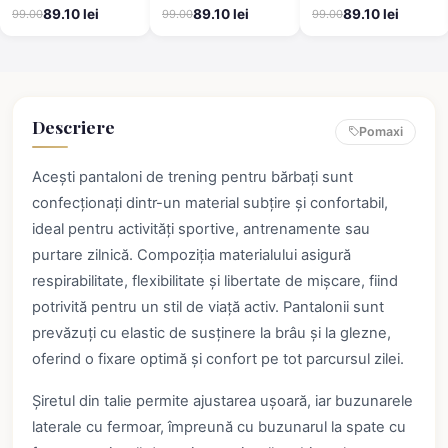
Stronger, negri
model șah cu detalii
gri deschis
89.10 lei
89.10 lei
89.10 lei
99.00
99.00
99.00
roșii
Descriere
Pomaxi
Acești pantaloni de trening pentru bărbați sunt
confecționați dintr-un material subțire și confortabil,
ideal pentru activități sportive, antrenamente sau
purtare zilnică. Compoziția materialului asigură
respirabilitate, flexibilitate și libertate de mișcare, fiind
potrivită pentru un stil de viață activ. Pantalonii sunt
prevăzuți cu elastic de susținere la brâu și la glezne,
oferind o fixare optimă și confort pe tot parcursul zilei.
Șiretul din talie permite ajustarea ușoară, iar buzunarele
laterale cu fermoar, împreună cu buzunarul la spate cu