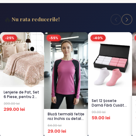
🔥
Nu rata reducerile!
-25%
-55%
-40%
Lenjerie de Pat, Set
6 Piese, pentru 2
Set 12 Șosete
persoana, CAPUCI...
399.00 lei
Damă Fără Cusături
299.00 lei
– 6 Albe + 6 Roz –
99.00 lei
Bluză termală fetițe
Scu...
59.00 lei
roz închis cu detalii
negre, cu pu...
64.00 lei
29.00 lei