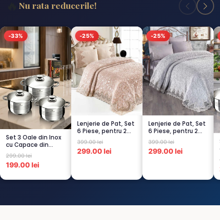
🔥
Nu rata reducerile!
-33%
-25%
-25%
Lenjerie de Pat, Set
Lenjerie de Pat, Set
6 Piese, pentru 2
6 Piese, pentru 2
Set 3 Oale din Inox
persoana, CAPUCI...
persoana, GRI -1...
399.00 lei
399.00 lei
cu Capace din
299.00 lei
299.00 lei
Sticlă
299.00 lei
Termorezistent...
199.00 lei