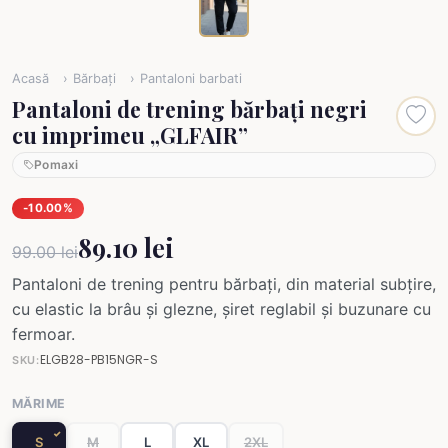
Acasă
Bărbați
Pantaloni barbati
Pantaloni de trening bărbați negri
cu imprimeu „GLFAIR”
Pomaxi
-10.00%
89.10 lei
99.00 lei
Pantaloni de trening pentru bărbați, din material subțire,
cu elastic la brâu și glezne, șiret reglabil și buzunare cu
fermoar.
ELGB28-PB15NGR-S
SKU:
MĂRIME
S
M
L
XL
2XL