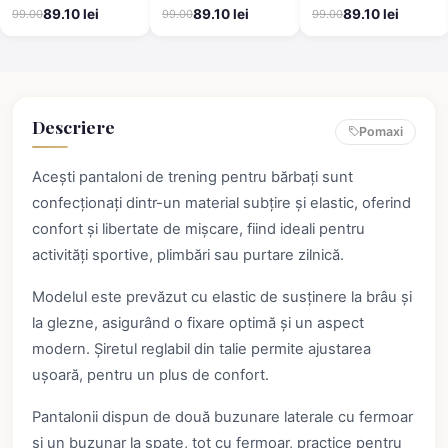
Stronger, negri
model șah cu detalii
gri deschis
89.10 lei
89.10 lei
89.10 lei
99.00
99.00
99.00
roșii
Descriere
Pomaxi
Acești pantaloni de trening pentru bărbați sunt
confecționați dintr-un material subțire și elastic, oferind
confort și libertate de mișcare, fiind ideali pentru
activități sportive, plimbări sau purtare zilnică.
Modelul este prevăzut cu elastic de susținere la brâu și
la glezne, asigurând o fixare optimă și un aspect
modern. Șiretul reglabil din talie permite ajustarea
ușoară, pentru un plus de confort.
Pantalonii dispun de două buzunare laterale cu fermoar
și un buzunar la spate, tot cu fermoar, practice pentru